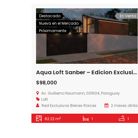
Destacado
En Venta
Nueva en el Mercado
Próximamente
Aqua Loft Sanber – Edicion Exclusive- Urbanizacion San Bernardino Country Club
$98,000
Av. Guillerno Naumann, 031604, Paraguay
Loft
Red Exclusivos Bienes Raices
2 meses atrás
2
62.22 m
1
1