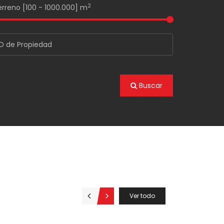
2
erreno [
100
-
1000.000
] m
Buscar
Ver todo