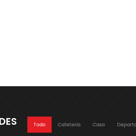
ADES
Todo
Cafeteria
Casa
Depart