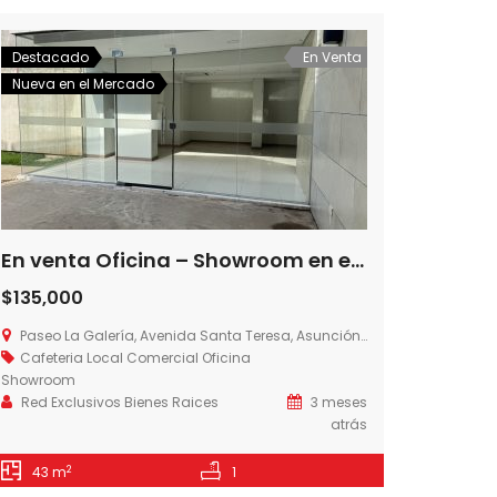
Destacado
En Venta
Destac
Nueva en el Mercado
Nueva 
En venta Oficina – Showroom en el corazon corporativo de Asuncion, Paraguay
$135,000
$70,0
Paseo La Galería, Avenida Santa Teresa, Asunción, Paraguay
Paseo 
Cafeteria
Local Comercial
Oficina
Oficin
Showroom
Red Ex
Red Exclusivos Bienes Raices
3 meses
atrás
33 
2
43 m
1