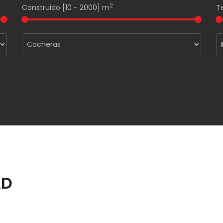
2
Construido [
10
-
2000
] m
T
AD