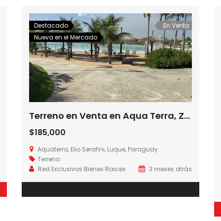
Destacado
En Venta
Nueva en el Mercado
Terreno en Venta en Aqua Terra, Zona Aeropuerto, Luque – Paraguay
$185,000
Aquaterra, Elio Serafini, Luque, Paraguay
Terreno
Red Exclusivos Bienes Raices
3 meses atrás