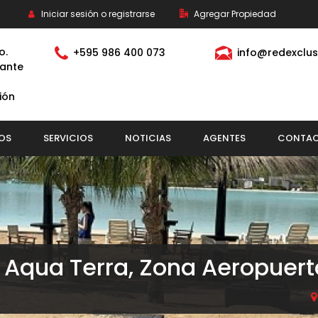
Iniciar sesión o registrarse
Agregar Propiedad
o.
+595 986 400 073
info@redexclus
ante
ión
OS
SERVICIOS
NOTICIAS
AGENTES
CONTA
 Aqua Terra, Zona Aeropuert