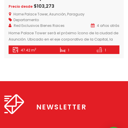
$103,273
Precio desde
Home Palace Tower, Asunción, Paraguay
Departamento
Red Exclusivos Bienes Raices
4 años atrás
Home Palace Tower será el próximo ícono de la ciudad de
Asunción. Ubicado en el eje corporativo de la Capital, la
torre desafía el marco constructivo actual con materiales
2
47.42 m
1
1
de construcción de características high-end y con la
implementación de espacios inteligentes en los
departamentos para elevar el standard de vida de la
zona. Departamentos Hign […]
NEWSLETTER