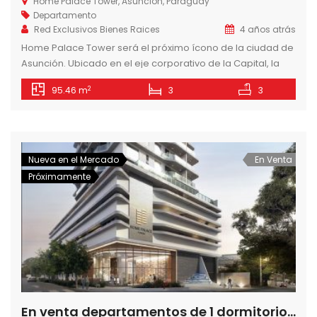
Home Palace Tower, Asunción, Paraguay
Departamento
Red Exclusivos Bienes Raices
4 años atrás
Home Palace Tower será el próximo ícono de la ciudad de
Asunción. Ubicado en el eje corporativo de la Capital, la
torre desafía el marco constructivo actual con materiales
2
95.46 m
3
3
de construcción de características high-end y con la
implementación de espacios inteligentes en los
departamentos para elevar el standard de vida de la
zona. Departamentos Hign […]
Nueva en el Mercado
En Venta
Próximamente
En venta departamentos de 1 dormitorio en Home Palace a pasos del Shopping del Sol