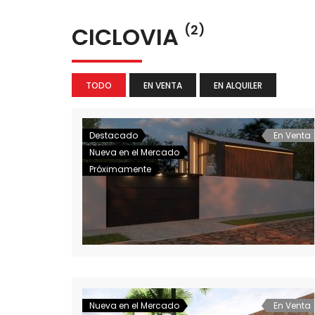
CICLOVIA
(2)
TODO
EN VENTA
EN ALQUILER
Destacado
En Venta
Nueva en el Mercado
Próximamente
Nueva en el Mercado
En Venta