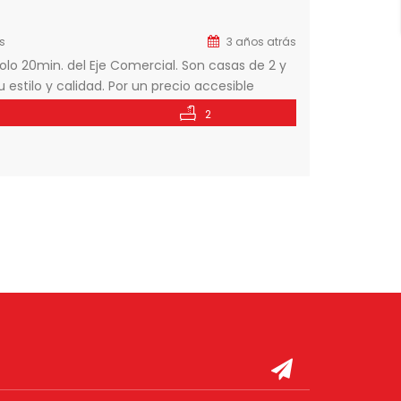
s
3 años atrás
olo 20min. del Eje Comercial. Son casas de 2 y
 estilo y calidad. Por un precio accesible
ciclovía, cancha multideportiva, cancha de pádel
2