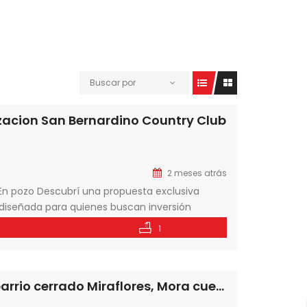
Buscar por
izacion San Bernardino Country Club
2 meses atrás
 En pozo Descubrí una propuesta exclusiva
 diseñada para quienes buscan inversión
 Proyecto de baja densidad que garantiza
1
OPIO […]
En venta hermosa casa de 2 dormitorios en barrio cerrado Miraflores, Mora cue, Luque-Paraguay