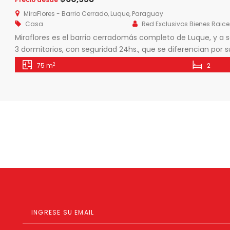
MiraFlores - Barrio Cerrado, Luque, Paraguay
Casa
Red Exclusivos Bienes Raice
Miraflores es el barrio cerradomás completo de Luque, y a s
3 dormitorios, con seguridad 24hs., que se diferencian por su
tendrás acceso a: quinchos, parque infantil, zona fitness, 
2
75 m
2
y mucho más. 7% […]