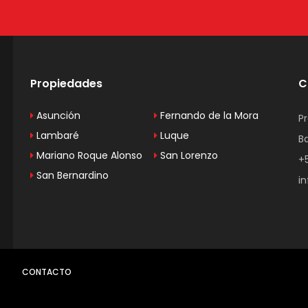
Propiedades
C
Asunción
Fernando de la Mora
P
Lambaré
Luque
B
Mariano Roque Alonso
San Lorenzo
+
San Bernardino
i
CONTACTO