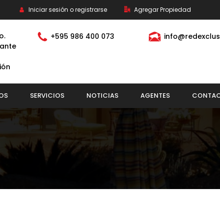
Iniciar sesión o registrarse
Agregar Propiedad
o.
+595 986 400 073
info@redexclus
ante
ión
OS
SERVICIOS
NOTICIAS
AGENTES
CONTA