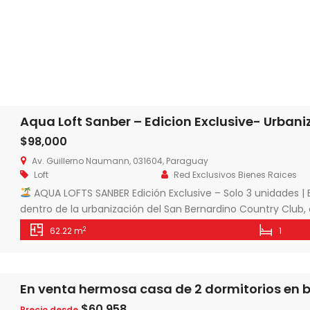
Aqua Loft Sanber – Edicion Exclusive- Urban
$98,000
Av. Guillerno Naumann, 031604, Paraguay
Loft
Red Exclusivos Bienes Raices
AQUA LOFTS SANBER Edición Exclusive – Solo 3 unidades |
dentro de la urbanización del San Bernardino Country Club,
inteligente + calidad de vida.
SOLO 3 UNIDADES EXCLUSIVAS
2
62.22 m
1
privacidad, tranquilidad y mayor valorización.
TERRENO PR
$60,958
Precio desde