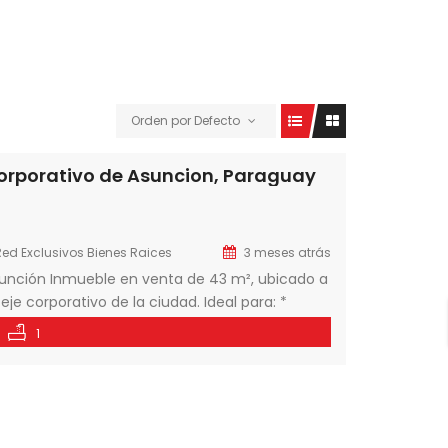
Orden por Defecto
corporativo de Asuncion, Paraguay
Red Exclusivos Bienes Raices
3 meses atrás
sunción Inmueble en venta de 43 m², ubicado a
eje corporativo de la ciudad. Ideal para: *
ial
Propiedad actualmente alquilada
1