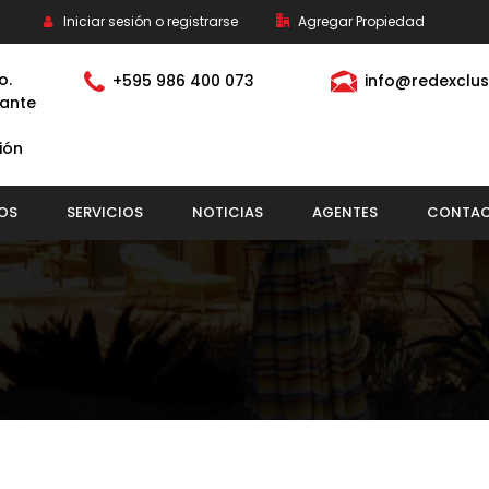
Iniciar sesión o registrarse
Agregar Propiedad
o.
+595 986 400 073
info@redexclus
ante
ión
OS
SERVICIOS
NOTICIAS
AGENTES
CONTA