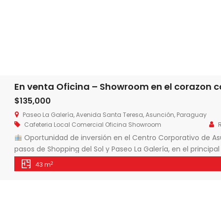
En venta Oficina – Showroom en el corazon 
$135,000
Paseo La Galería, Avenida Santa Teresa, Asunción, Paraguay
Cafeteria
Local Comercial
Oficina
Showroom
Oportunidad de inversión en el Centro Corporativo de A
pasos de Shopping del Sol y Paseo La Galería, en el principal 
Showroom * Oficina corporativa * Cafetería o local comerc
2
43 m
Rentabilidad aproximada del 6% […]