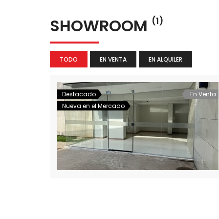
SHOWROOM
(1)
TODO
EN VENTA
EN ALQUILER
Destacado
En Venta
Nueva en el Mercado