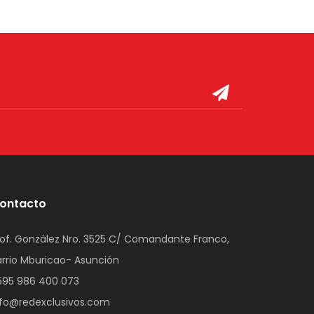
ontacto
rof. González Nro. 3525 C/ Comandante Franco,
arrio Mburicao- Asunción
595 986 400 073
nfo@redexclusivos.com