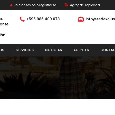
Iniciar sesión o registrarse
Agregar Propiedad
o.
+595 986 400 073
info@redexclus
ante
ión
OS
SERVICIOS
NOTICIAS
AGENTES
CONTA