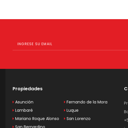
Propiedades
C
Asunción
Fernando de la Mora
P
Lambaré
Luque
B
Mariano Roque Alonso
San Lorenzo
+
San Bernardino