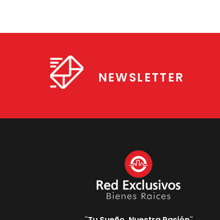
NEWSLETTER
¨Tu Sueño, Nuestra Pasión¨