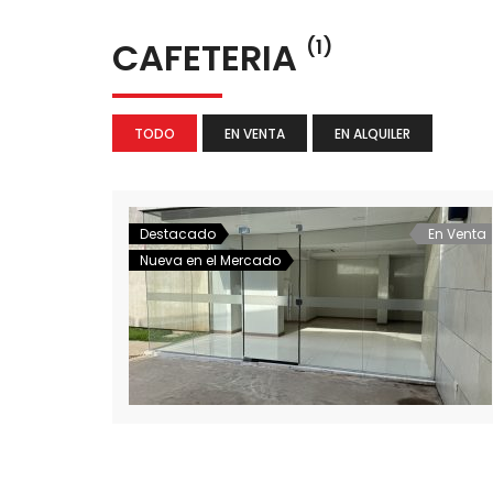
CAFETERIA
(1)
TODO
EN VENTA
EN ALQUILER
Destacado
En Venta
Nueva en el Mercado