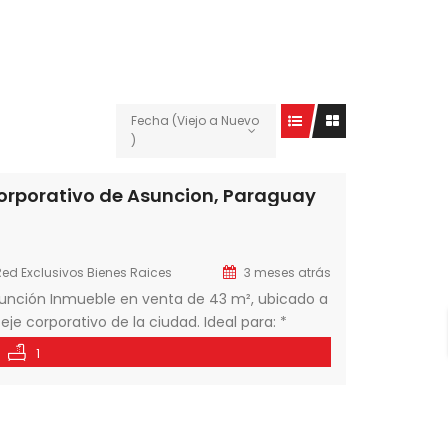
Fecha (Viejo a Nuevo
)
corporativo de Asuncion, Paraguay
Red Exclusivos Bienes Raices
3 meses atrás
sunción Inmueble en venta de 43 m², ubicado a
eje corporativo de la ciudad. Ideal para: *
ial
Propiedad actualmente alquilada
1