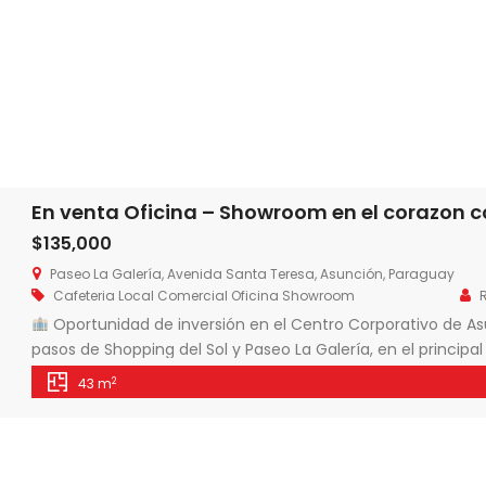
En venta Oficina – Showroom en el corazon 
$135,000
Paseo La Galería, Avenida Santa Teresa, Asunción, Paraguay
Cafeteria
Local Comercial
Oficina
Showroom
Oportunidad de inversión en el Centro Corporativo de A
pasos de Shopping del Sol y Paseo La Galería, en el principal 
Showroom * Oficina corporativa * Cafetería o local comerc
2
43 m
Rentabilidad aproximada del 6% […]