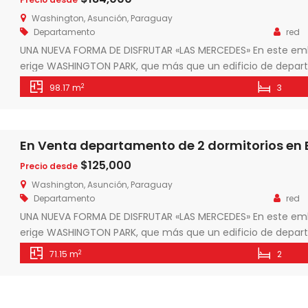
Washington, Asunción, Paraguay
Departamento
red
UNA NUEVA FORMA DE DISFRUTAR «LAS MERCEDES» En este emb
erige WASHINGTON PARK, que más que un edificio de depar
coronada por el primer parque en alturas de la ciudad. Se 
2
98.17 m
3
todo tipo de familias y personas, […]
$125,000
Precio desde
Washington, Asunción, Paraguay
Departamento
red
UNA NUEVA FORMA DE DISFRUTAR «LAS MERCEDES» En este emb
erige WASHINGTON PARK, que más que un edificio de depar
coronada por el primer parque en alturas de la ciudad. Se 
2
71.15 m
2
todo tipo de familias y personas, […]