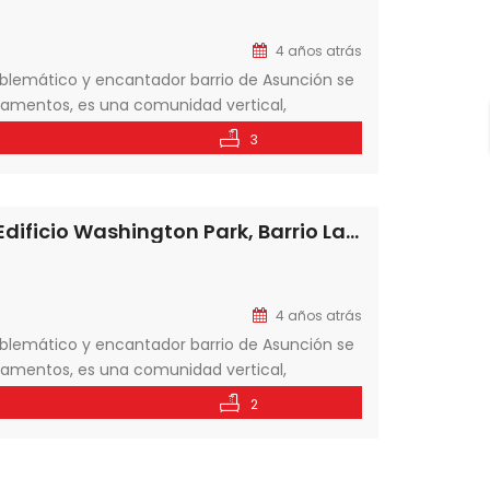
4 años atrás
lemático y encantador barrio de Asunción se
tamentos, es una comunidad vertical,
trata de un nuevo proyecto de viviendas para
3
En Venta departamento de 2 dormitorios en Edificio Washington Park, Barrio Las Mercedes, Asunción-Paraguay
4 años atrás
lemático y encantador barrio de Asunción se
tamentos, es una comunidad vertical,
trata de un nuevo proyecto de viviendas para
2