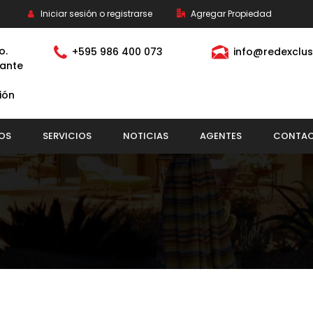
Iniciar sesión o registrarse
Agregar Propiedad
o.
+595 986 400 073
info@redexclus
ante
ión
OS
SERVICIOS
NOTICIAS
AGENTES
CONTA