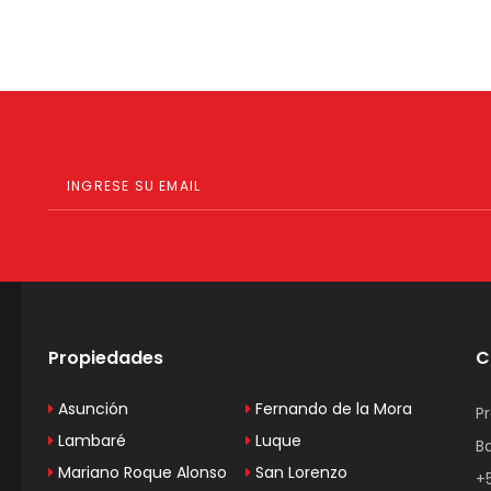
Propiedades
C
Asunción
Fernando de la Mora
P
Lambaré
Luque
B
Mariano Roque Alonso
San Lorenzo
+