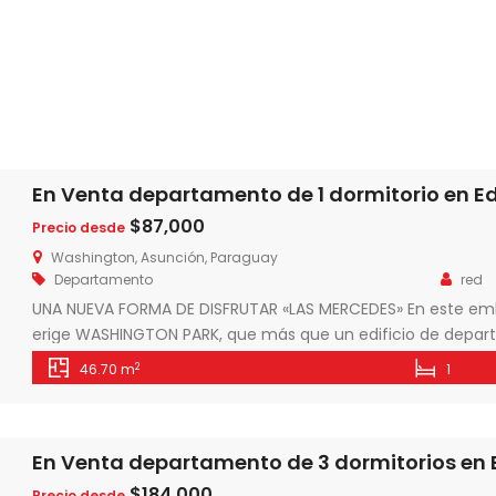
$87,000
Precio desde
Washington, Asunción, Paraguay
Departamento
red
UNA NUEVA FORMA DE DISFRUTAR «LAS MERCEDES» En este emb
erige WASHINGTON PARK, que más que un edificio de depar
coronada por el primer parque en alturas de la ciudad. Se 
2
46.70 m
1
todo tipo de familias y personas, […]
$184,000
Precio desde