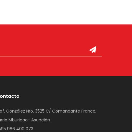
ontacto
rof. González Nro. 3525 C/ Comandante Franco,
arrio Mburicao- Asunción
595 986 400 073