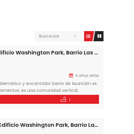
Buscar por
En Venta departamento de 1 dormitorio en Edificio Washington Park, Barrio Las Mercedes, Asunción-Paraguay
4 años atrás
lemático y encantador barrio de Asunción se
tamentos, es una comunidad vertical,
trata de un nuevo proyecto de viviendas para
1
En Venta departamento de 3 dormitorios en Edificio Washington Park, Barrio Las Mercedes, Asunción-Paraguay