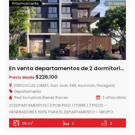
Próximamente
En Venta
En venta departamentos de 2 dormitorios en Edificio Las Lomas, a 1 cuadra del Shopping del Sol, Asuncion – Paraguay
$226,100
Precio desde
EDIFICIO LAS LOMAS, San Juan XXIII, Asunción, Paraguay
Departamento
Red Exclusivos Bienes Raices
3 años atrás
21 DEPARTAMENTOS | 3 POR PISO 1 TORRE | 7 PISOS –
GENERADORES 100% PARA EL DEPARTAMENTO – GRUPO
ELECTRÓGENO – COCINA AMOBLADA Y EQUIPADA CON
2
115 m
2
3
ANAFE, HORNO Y CAMPANA INCLUYE MICROONDAS EN LA
COCINA – PLACARES EN CADA DORMITORIO – AMBIENTES