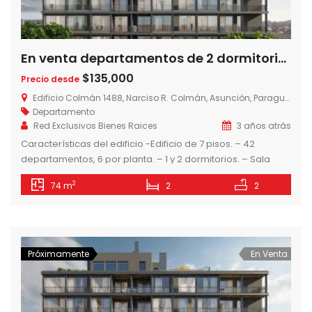
En venta departamentos de 2 dormitorios, Edificio Colman, a dos cuadras del Shopping del Sol, Las Lomas, Asuncion – Paraguay
$135,000
Precio desde
Edificio Colmán 1488, Narciso R. Colmán, Asunción, Paraguay
Departamento
Red Exclusivos Bienes Raices
3 años atrás
Características del edificio -Edificio de 7 pisos. – 42
departamentos, 6 por planta. – 1 y 2 dormitorios. – Sala
Gourmet Climatizada – Seguridad 24hs. – Circuito cerrado.
2
74 m
2
2
– Piscina tipo lounge Todos los departamentos cuentan
con: – Cocinas amobladas con horno, anafe, campana y
muebles de cocina. – Amplios ventanales. – Placares en
dormitorios. […]
Próximamente
En Venta