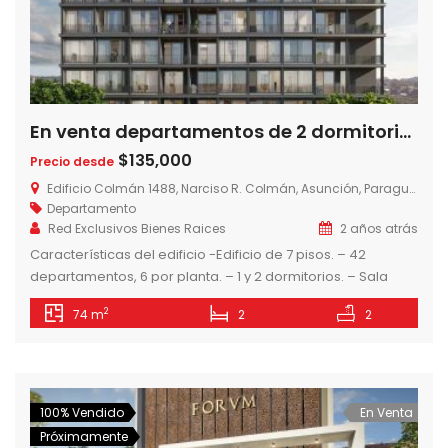
En venta departamentos de 2 dormitorios, Edificio Colman, a dos cuadras del Shopping del Sol, Las Lomas, Asuncion – Paraguay
$135,000
Precio desde
Edificio Colmán 1488, Narciso R. Colmán, Asunción, Paraguay
Departamento
Red Exclusivos Bienes Raices
2 años atrás
Características del edificio -Edificio de 7 pisos. – 42
departamentos, 6 por planta. – 1 y 2 dormitorios. – Sala
Gourmet Climatizada – Seguridad 24hs. – Circuito cerrado.
2
74 m
2
2
– Piscina tipo lounge Todos los departamentos cuentan
con: – Cocinas amobladas con horno, anafe, campana y
muebles de cocina. – Amplios ventanales. – Placares en
dormitorios. […]
100% Vendido
En Venta
Próximamente