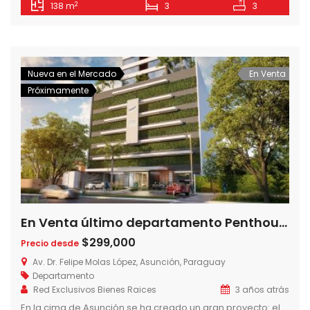
2
138 m
3
3
ANAFE, HORNO Y CAMPANA INCLUYE MICROONDAS EN LA
COCINA – PLACARES EN CADA DORMITORIO – AMBIENTES
CLIMATIZADOS – BALCÓN CON PARRILLA – CIRCUITO
CERRADO – SEGURIDAD 24 HS – […]
Nueva en el Mercado
En Venta
Próximamente
En Venta último departamento Penthouse de 2 dormitorios en Petra Tower, la torre mas alta del país en el mejor lugar de Asunción.
$299,000
Precio desde
Av. Dr. Felipe Molas López, Asunción, Paraguay
Departamento
Red Exclusivos Bienes Raices
3 años atrás
En la cima de Asunción se ha creado un gran proyecto: el