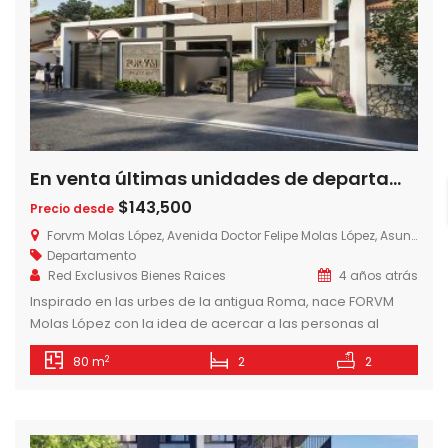
En venta últimas unidades de departamentos de 2 dormitorios en Forvm Molas López, zona eje corporativo de Asunción
$143,500
Precio desde
Forvm Molas López, Avenida Doctor Felipe Molas López, Asunción, Paraguay
Departamento
Red Exclusivos Bienes Raices
4 años atrás
Inspirado en las urbes de la antigua Roma, nace FORVM
Molas López con la idea de acercar a las personas al
centro de toda la actividad económica, cultural y social de
2
80 m
2
2
Asunción. LUJO Y CONFORT A TU ALCANCE – 28 NIVELES – 100
UNIDADES – ROOFTOP – DAYCARE INFANTIL – GIMNASIO –
ÁREA DE EJERCICIOS […]