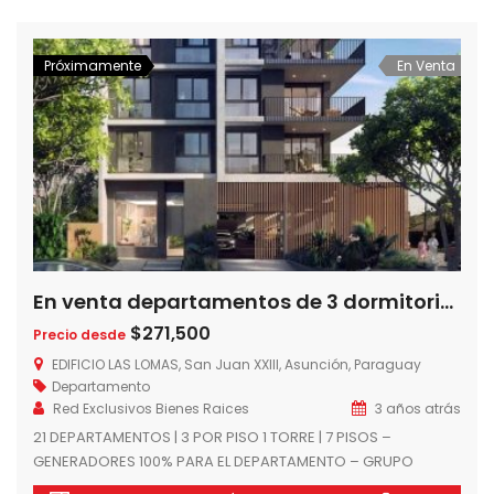
CLIMATIZADOS – BALCÓN CON PARRILLA – CIRCUITO
CERRADO – SEGURIDAD 24 HS – […]
Próximamente
En Venta
En venta departamentos de 3 dormitorios en Edificio Las Lomas, a 1 cuadra del Shopping del Sol, Asuncion – Paraguay
$271,500
Precio desde
EDIFICIO LAS LOMAS, San Juan XXIII, Asunción, Paraguay
Departamento
Red Exclusivos Bienes Raices
3 años atrás
21 DEPARTAMENTOS | 3 POR PISO 1 TORRE | 7 PISOS –
GENERADORES 100% PARA EL DEPARTAMENTO – GRUPO
ELECTRÓGENO – COCINA AMOBLADA Y EQUIPADA CON