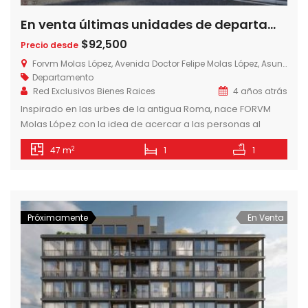
En venta últimas unidades de departamentos de 1 dormitorio en Forvm Molas López, zona eje corporativo de Asunción
$92,500
Precio desde
Forvm Molas López, Avenida Doctor Felipe Molas López, Asunción, Paraguay
Departamento
Red Exclusivos Bienes Raices
4 años atrás
Inspirado en las urbes de la antigua Roma, nace FORVM
Molas López con la idea de acercar a las personas al
centro de toda la actividad económica, cultural y social de
2
47 m
1
1
Asunción. LUJO Y CONFORT A TU ALCANCE – 28 NIVELES – 100
UNIDADES – ROOFTOP – DAYCARE INFANTIL – GIMNASIO –
ÁREA DE EJERCICIOS […]
Próximamente
En Venta