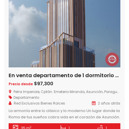
En venta departamento de 1 dormitorio en Edificio Petra Imperiale sobre Avda. Santa Teresa, Zona Shopping la Galeria, Asuncion-Paraguay
$97,300
Precio desde
Petra Imperiale, Cptán. Emeterio Miranda, Asunción, Paraguay
Departamento
Red Exclusivos Bienes Raices
2 años atrás
La armonía entre lo clásico y lo moderno Un lugar donde la
Roma de tus sueños cobra vida en el corazón de Asunción.
Cautivará tus sentidos, ofreciendo un alto nivel de confort,
2
35 m
1
1