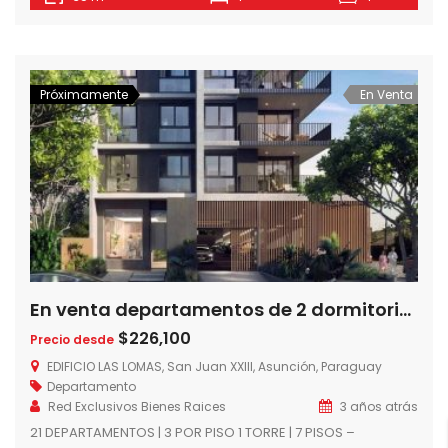
espacios de entretenimiento y la seguridad característica
de un resort. Todo a tu alcance para mayor comodidad. 73
niveles 250 m de altura […]
Próximamente
En Venta
En venta departamentos de 2 dormitorios en Edificio Las Lomas, a 1 cuadra del Shopping del Sol, Asuncion – Paraguay
$226,100
Precio desde
EDIFICIO LAS LOMAS, San Juan XXIII, Asunción, Paraguay
Departamento
Red Exclusivos Bienes Raices
3 años atrás
21 DEPARTAMENTOS | 3 POR PISO 1 TORRE | 7 PISOS –