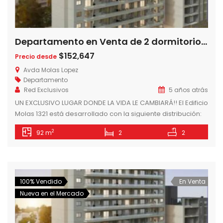
Departamento en Venta de 2 dormitorios en Edificio Molas 1321 – Barrio Mburucuya, Asunción- Paraguay
$152,647
Precio desde
Avda Molas Lopez
Departamento
Red Exclusivos
5 años atrás
UN EXCLUSIVO LUGAR DONDE LA VIDA LE CAMBIARÁ!! El Edificio
Molas 1321 está desarrollado con la siguiente distribución:
En su PLANTA BAJA, un amplio palier de acceso equipado y
2
92 m
2
2
climatizado. Además en un sector posterior estarán
estacionamientos, sanitarios sexados para el servicio, sala
de basura y depósitos. El SEGUNDO y TERCER NIVEL se
destinarán exclusivamente […]
100% Vendido
En Venta
Nueva en el Mercado