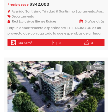
$342,000
Precio desde
Avenida Santísima Trinidad & Santisimo Sacramento, Asunción, Paraguay
Departamento
Red Exclusivos Bienes Raices
5 años atrás
Hay un departamento esperándote. FEEL ASUNCION es un
proyecto que conjuga todo lo que esperabas de un lugar
para vivir. Excelente ubicación, materiales de calidad,
2
134.51 m
3
3
múltiples espacios verdes y amenities para disfrutar; todo
a un precio a tu alcance. Si estás buscando tu primer
hogar o la familia creció, las propuestas funcionales y
modernas de […]
En Venta