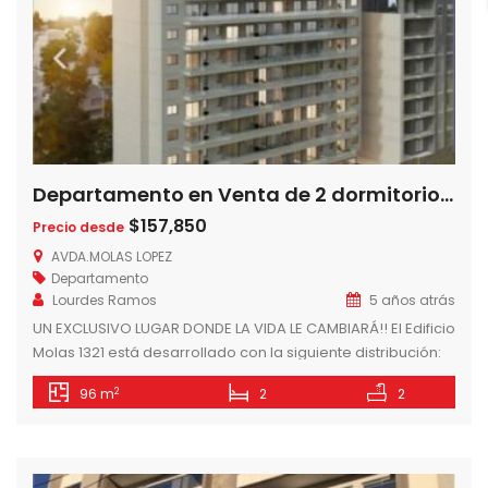
Departamento en Venta de 2 dormitorios en Edificio Molas 1321 – Barrio Mburucuya, Asunción- Paraguay
$157,850
Precio desde
AVDA.MOLAS LOPEZ
Departamento
Lourdes Ramos
5 años atrás
UN EXCLUSIVO LUGAR DONDE LA VIDA LE CAMBIARÁ!! El Edificio
Molas 1321 está desarrollado con la siguiente distribución:
En su PLANTA BAJA, un amplio palier de acceso equipado y
2
96 m
2
2
climatizado. Además en un sector posterior estarán
estacionamientos, sanitarios sexados para el servicio, sala
de basura y depósitos. El SEGUNDO y TERCER NIVEL se
destinarán exclusivamente […]