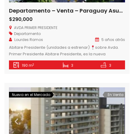
Departamento – Venta – Paraguay Asunción Madame Lynch VENDO EXCLUSIVOS DEPTOS S/ AVDA PRIMER PRESIDENTE
$290,000
AVDA PRIMER PRESIDENTE
Departamento
Lourdes Ramos
5 años atrás
Abitare Presidente (unidades a estrenar)
sobre Avda.
Primer Presidente Abitare Presidente, es la nueva
propuesta de 12 amplias unidades de estilo, distribuidas en
2
190 m
3
3
tres unidades por piso, de 2 y 3 dormitorios, ideal para vivir
y disfrutar. Con hermosos y amplios Amenities:
estacionamientos (subsuelo y planta baja), imponente hall
de entrada, recepción y lobby. En […]
Nueva en el Mercado
En Venta