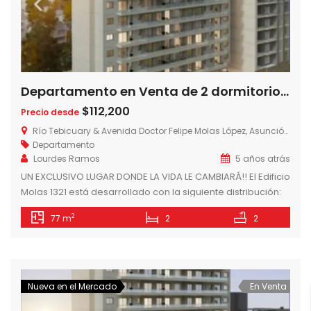
Departamento en Venta de 2 dormitorios en Edificio Molas 1321 – Barrio Mburucuya, Asunción- Paraguay
$112,200
Precio desde
Río Tebicuary & Avenida Doctor Felipe Molas López, Asunción, Paraguay
Departamento
Lourdes Ramos
5 años atrás
UN EXCLUSIVO LUGAR DONDE LA VIDA LE CAMBIARÁ!! El Edificio
Molas 1321 está desarrollado con la siguiente distribución:
En su PLANTA BAJA, un amplio palier de acceso equipado y
2
77 m
2
2
climatizado. Además en un sector posterior estarán
estacionamientos, sanitarios sexados para el servicio, sala
de basura y depósitos. El SEGUNDO y TERCER NIVEL se
destinarán exclusivamente […]
Nueva en el Mercado
En Venta