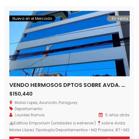
amplios halls de accesos con detalles de elegancia y
distinción. De lineas simples […]
Nueva en el Mercado
En Venta
VENDO HERMOSOS DPTOS SOBRE AVDA. MOLAS LOPEZ!!EDIFICIO EMPORIUM Carmelitas, Asunción-Paraguay
$150,440
Molas Lopez, Asunción, Paraguay
Departamento
Lourdes Ramos
5 años atrás
Edificio Emporium (unidades a estrenar)
sobre Avda.
Molas López Tipología Departamentos • M2 Propios: 87 • M2
Cochera: 12.50 • M2 Área Común: 15 • Estar/Comedor •