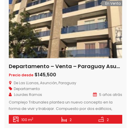
En Venta
Departamento – Venta – Paraguay Asunción Sajonia Fino Dpto en Complejo Tribunales!! De las llanas y Carlos A. Lopez
$145,500
Precio desde
De Las LLanas, Asunción, Paraguay
Departamento
Lourdes Ramos
5 años atrás
Complejo Tribunales plantea un nuevo concepto en la
forma de vivir y trabajar. Compuesto por dos edificios,
Complejo Tribunales se desarrolla en Torre R y Torre O,
2
100 m
2
2
cada uno de ellos destinados a departamentos de
vivienda y oficinas respectivamente. Ambos cuentan con