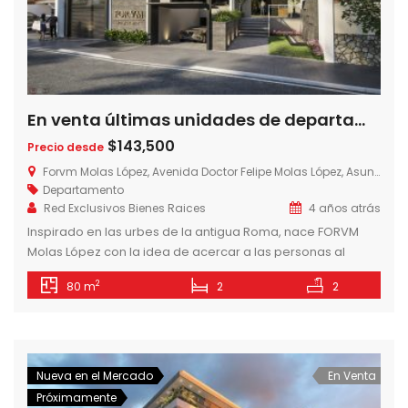
En venta últimas unidades de departamentos de 2 dormitorios en Forvm Molas López, zona eje corporativo de Asunción
$143,500
Precio desde
Forvm Molas López, Avenida Doctor Felipe Molas López, Asunción, Paraguay
Departamento
Red Exclusivos Bienes Raices
4 años atrás
Inspirado en las urbes de la antigua Roma, nace FORVM
Molas López con la idea de acercar a las personas al
centro de toda la actividad económica, cultural y social de
2
80 m
2
2
Asunción. LUJO Y CONFORT A TU ALCANCE – 28 NIVELES – 100
UNIDADES – ROOFTOP – DAYCARE INFANTIL – GIMNASIO –
ÁREA DE EJERCICIOS […]
Nueva en el Mercado
En Venta
Próximamente