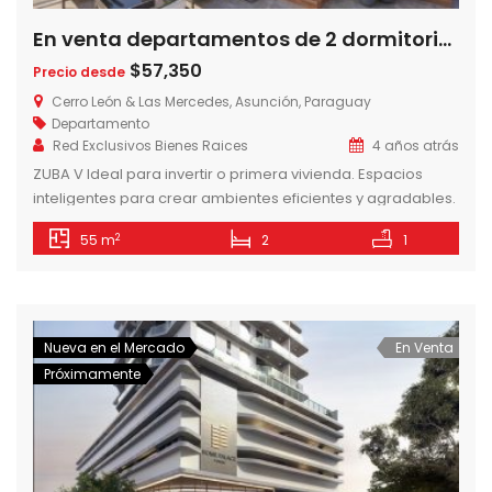
En venta departamentos de 2 dormitorios en Zuba V zona cit, Asunción-Paraguay
$57,350
Precio desde
Cerro León & Las Mercedes, Asunción, Paraguay
Departamento
Red Exclusivos Bienes Raices
4 años atrás
ZUBA V Ideal para invertir o primera vivienda. Espacios
inteligentes para crear ambientes eficientes y agradables.
AMENITIES – Piscina – Solarium – Lavadero – Gym exterior –
2
55 m
2
1
Quinchos Climatizados – Parrillas – Baños Sexados – Dos
ascensores – Juegos para niños – Cocheras ZONAS
COMUNES TERRAZAS AL AIRE LIBRE Las terrazas están
ubicadas en formato […]
Nueva en el Mercado
En Venta
Próximamente