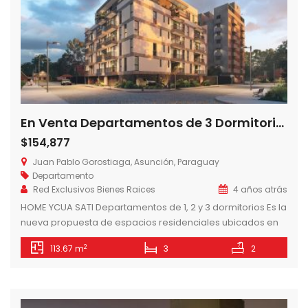
En Venta Departamentos de 3 Dormitorios en Edificio Home Ycua Sati, Asunción – Paraguay
$154,877
Juan Pablo Gorostiaga, Asunción, Paraguay
Departamento
Red Exclusivos Bienes Raices
4 años atrás
HOME YCUA SATI Departamentos de 1, 2 y 3 dormitorios Es la
nueva propuesta de espacios residenciales ubicados en
el barrio San Jorge de Asunción. La Ubicación del edificio
2
113.67 m
3
2
es un nexo a los principales centros comerciales y el polo
corporativo de la capital sin sacrificar la serenidad de un
hogar. INCLUYE – Anafe & […]