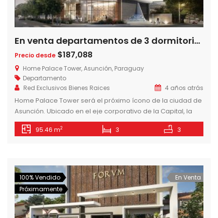
En venta departamentos de 3 dormitorios en Home Palace a pasos del Shopping del Sol
$187,088
Precio desde
Home Palace Tower, Asunción, Paraguay
Departamento
Red Exclusivos Bienes Raices
4 años atrás
Home Palace Tower será el próximo ícono de la ciudad de
Asunción. Ubicado en el eje corporativo de la Capital, la
torre desafía el marco constructivo actual con materiales
2
95.46 m
3
3
de construcción de características high-end y con la
implementación de espacios inteligentes en los
departamentos para elevar el standard de vida de la
zona. Departamentos Hign […]
100% Vendido
En Venta
Próximamente