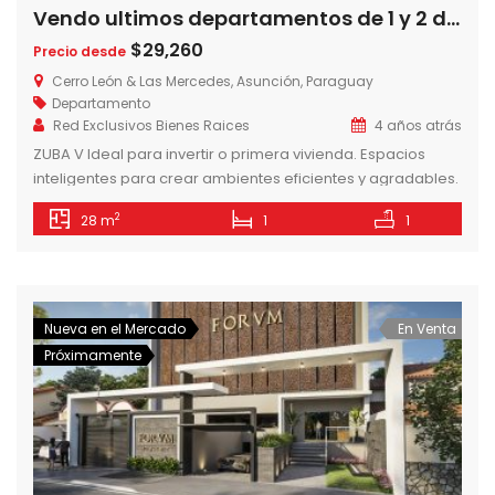
Vendo ultimos departamentos de 1 y 2 dormitorios en Zuba V zona cit, Asunción-Paraguay
$29,260
Precio desde
Cerro León & Las Mercedes, Asunción, Paraguay
Departamento
Red Exclusivos Bienes Raices
4 años atrás
ZUBA V Ideal para invertir o primera vivienda. Espacios
inteligentes para crear ambientes eficientes y agradables.
AMENITIES – Piscina – Solarium – Lavadero – Gym exterior –
2
28 m
1
1
Quinchos Climatizados – Parrillas – Baños Sexados – Dos
ascensores – Juegos para niños – Cocheras ZONAS
COMUNES TERRAZAS AL AIRE LIBRE Las terrazas están
ubicadas en formato […]
Nueva en el Mercado
En Venta
Próximamente