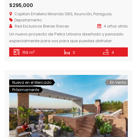
$295,000
Capitan Emeterio Miranda 1363, Asunción, Paraguay
Departamento
Red Exclusivos Bienes Raices
4 años atrás
Un nuevo proyecto de Petra Urbana diseñado y pensado
especialmente para vos para que puedas disfrutar
cómodamente de tu espacio y tu ciudad desde la mejor
2
156 m
3
4
ubicación. – Departamentos de 1 (44 m2), 2 (78 m2) y 3
dormitorios (134 m2 y 156 m2). – 37 Unidades, 11 niveles –
Azotea/Amenities – Cocheras – Bauleras […]
Nueva en el Mercado
En Venta
Próximamente