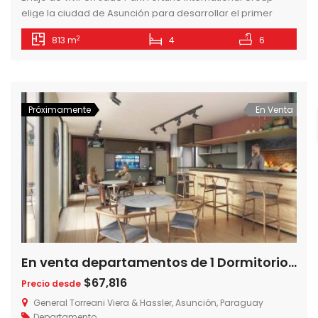
elige la ciudad de Asunción para desarrollar el primer
Jade en América Latina, en sociedad con Jimenez Gaona y
2
813 m
4
6
Lima, la empresa constructora líder en Paraguay. Un
concepto único para vivir la ciudad disfrutando de la
naturaleza. Un oasis en medio del núcleo urbano, con […]
Próximamente
En Venta
En venta departamentos de 1 Dormitorio 38m2 Edificio 437 Hassler – Urban Domus, Villa Morra – Asunción – Paraguay
$67,816
Precio desde
General Torreani Viera & Hassler, Asunción, Paraguay
Departamento