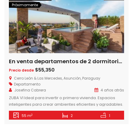
Próximamente
En venta departamentos de 2 dormitorios en Zuba VI, zona Cit, Luque-Paraguay
$55,350
Precio desde
Cerro León & Las Mercedes, Asunción, Paraguay
Departamento
Josefina Cabrera
4 años atrás
ZUBA VI Ideal para invertir o primera vivienda. Espacios
inteligentes para crear ambientes eficientes y agradables.
AMENITIES – Piscina – Solarium – Lavadero – Gym exterior –
2
55 m
2
1
Quinchos Climatizados – Parrillas – Baños Sexados – Dos
ascensores – Juegos para niños – Cocheras ZONAS
COMUNES TERRAZAS AL AIRE LIBRE Las terrazas están