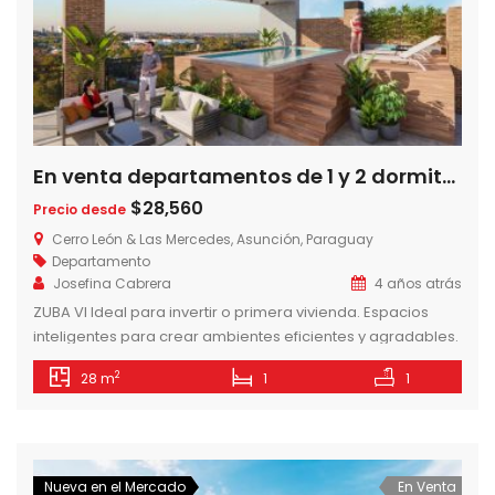
En venta departamentos de 1 y 2 dormitorios en Zuba VI, zona Cit, Luque-Paraguay
$28,560
Precio desde
Cerro León & Las Mercedes, Asunción, Paraguay
Departamento
Josefina Cabrera
4 años atrás
ZUBA VI Ideal para invertir o primera vivienda. Espacios
inteligentes para crear ambientes eficientes y agradables.
AMENITIES – Piscina – Solarium – Lavadero – Gym exterior –
2
28 m
1
1
Quinchos Climatizados – Parrillas – Baños Sexados – Dos
ascensores – Juegos para niños – Cocheras ZONAS
COMUNES TERRAZAS AL AIRE LIBRE Las terrazas están
ubicadas en formato […]
Nueva en el Mercado
En Venta