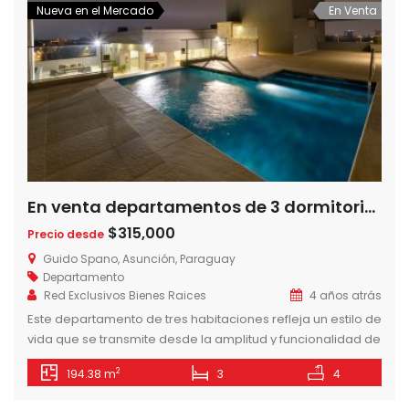
Nueva en el Mercado
En Venta
En venta departamentos de 3 dormitorios en Torre Guido Spano, Barrio Herrera, Asuncion-Paraguay
$315,000
Precio desde
Guido Spano, Asunción, Paraguay
Departamento
Red Exclusivos Bienes Raices
4 años atrás
Este departamento de tres habitaciones refleja un estilo de
vida que se transmite desde la amplitud y funcionalidad de
sus espacios. La habitación master cuenta con su propio
2
194.38 m
3
4
vestidor, mientras que las junior cuentan con placares
propios y un toilette compartido. Los demás ambientes