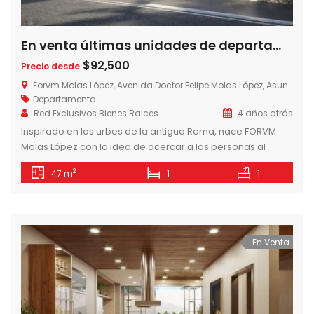
En venta últimas unidades de departamentos de 1 dormitorio en Forvm Molas López, zona eje corporativo de Asunción
$92,500
Precio desde
Forvm Molas López, Avenida Doctor Felipe Molas López, Asunción, Paraguay
Departamento
Red Exclusivos Bienes Raices
4 años atrás
Inspirado en las urbes de la antigua Roma, nace FORVM
Molas López con la idea de acercar a las personas al
centro de toda la actividad económica, cultural y social de
2
47 m
1
1
Asunción. LUJO Y CONFORT A TU ALCANCE – 28 NIVELES – 100
UNIDADES – ROOFTOP – DAYCARE INFANTIL – GIMNASIO –
ÁREA DE EJERCICIOS […]
En Venta