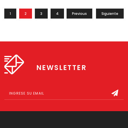
ubicadas en formato […]
1
2
3
4
Previous
Siguiente
NEWSLETTER