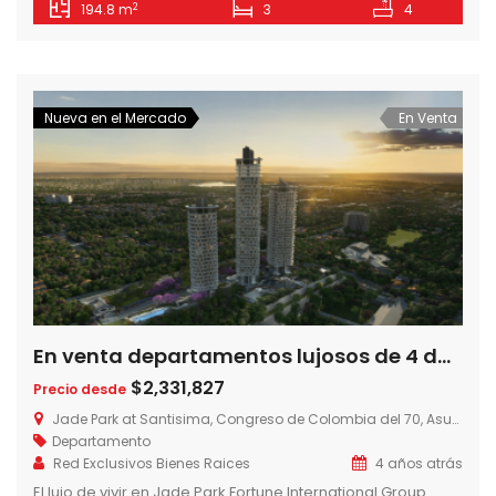
2
194.8 m
3
4
vestidor, mientras que las junior cuentan con placares
propios y un toilette compartido. Los demás ambientes
que componen la unidad son un living comedor, cocina
amoblada y […]
Nueva en el Mercado
En Venta
En venta departamentos lujosos de 4 dormitorios en Jade Park sobre Avda. Santisima Trinidad
$2,331,827
Precio desde
Jade Park at Santisima, Congreso de Colombia del 70, Asunción, Paraguay
Departamento
Red Exclusivos Bienes Raices
4 años atrás
El lujo de vivir en Jade Park Fortune International Group