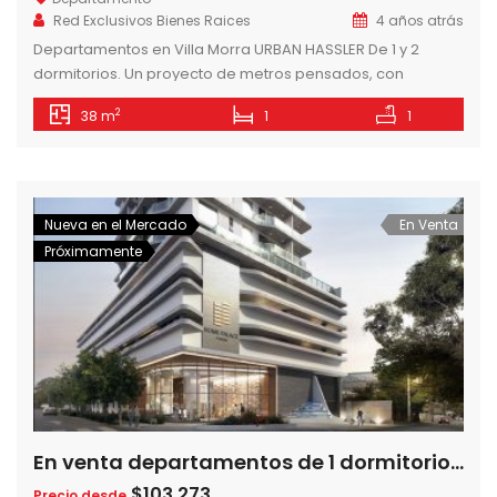
Red Exclusivos Bienes Raices
4 años atrás
Departamentos en Villa Morra URBAN HASSLER De 1 y 2
dormitorios. Un proyecto de metros pensados, con
espacios que invitan a compartir y disfrutar de una vida
2
38 m
1
1
confortable. El equilibrio entre lo urbano y lo elemental.
Características del edificio -Edificio de 8 pisos. -56
departamentos, 7 por planta. -1 y 2 dormitorios. -Demo
Kitchen. -Gimnasio […]
Nueva en el Mercado
En Venta
Próximamente
En venta departamentos de 1 dormitorio en Home Palace a pasos del Shopping del Sol
$103,273
Precio desde