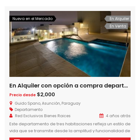
que componen la unidad son un living comedor, cocina
amoblada y […]
Nueva en el Mercado
En Alquiler
En Venta
En Alquiler con opción a compra departamentos de 3 dormitorios en Torre Guido Spano, Barrio Herrera, Asuncion-Paraguay
$2,000
Precio desde
Guido Spano, Asunción, Paraguay
Departamento
Red Exclusivos Bienes Raices
4 años atrás
Este departamento de tres habitaciones refleja un estilo de
vida que se transmite desde la amplitud y funcionalidad de
sus espacios. La habitación master cuenta con su propio