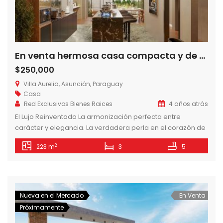
En venta hermosa casa compacta y de Lujo en Villa Aurelia, Asunción-Paraguay
$250,000
Villa Aurelia, Asunción, Paraguay
Casa
Red Exclusivos Bienes Raices
4 años atrás
El Lujo Reinventado La armonización perfecta entre
carácter y elegancia. La verdadera perla en el corazón de
Villa Aurelia de Asunción. El significado del verdadero lujo
2
223 m
3
5
yace en tenerlo todo y esforzarse en lo mínimo, es por ello
que la CASA 7172 nace desde el concepto funcional,
teniendo como resultado el lujo compacto. El todo […]
Nueva en el Mercado
En Venta
Próximamente