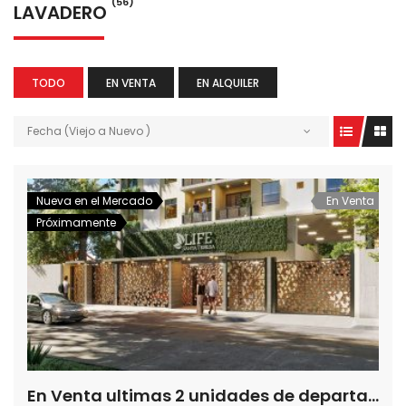
(56)
LAVADERO
TODO
EN VENTA
EN ALQUILER
Fecha (Viejo a Nuevo )
Nueva en el Mercado
En Venta
Próximamente
En Venta ultimas 2 unidades de departamentos de 3 dormitorios en Life Santa Teresa, a pasos del Shopping la Galeria.