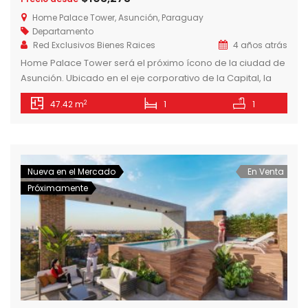
Home Palace Tower, Asunción, Paraguay
Departamento
Red Exclusivos Bienes Raices
4 años atrás
Home Palace Tower será el próximo ícono de la ciudad de
Asunción. Ubicado en el eje corporativo de la Capital, la
torre desafía el marco constructivo actual con materiales
2
47.42 m
1
1
de construcción de características high-end y con la
implementación de espacios inteligentes en los
departamentos para elevar el standard de vida de la
zona. Departamentos Hign […]
Nueva en el Mercado
En Venta
Próximamente