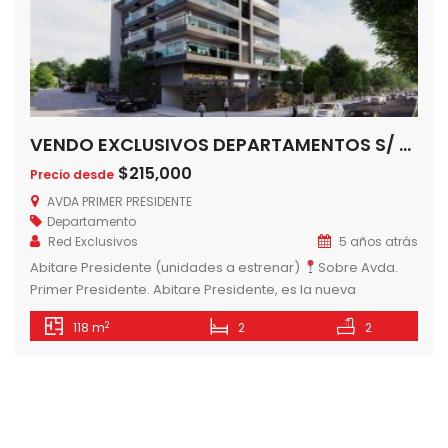
VENDO EXCLUSIVOS DEPARTAMENTOS S/ AVDA PRIMER PRESIDENTE
$215,000
Precio desde
AVDA PRIMER PRESIDENTE
Departamento
Red Exclusivos
5 años atrás
Abitare Presidente (unidades a estrenar)
Sobre Avda.
Primer Presidente. Abitare Presidente, es la nueva
propuesta de 12 amplias unidades de estilo, distribuidas en
2
118 m
2
2
tres unidades por piso, de 2 y 3 dormitorios, ideal para vivir
y disfrutar. Con hermosos y amplios Amenities:
estacionamientos (subsuelo y planta baja), imponente hall
de entrada, recepción y lobby. En […]