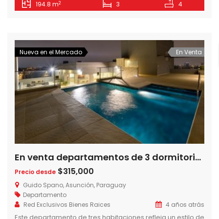
2
194.8 m
3
4
vestidor, mientras que las junior cuentan con placares
propios y un toilette compartido. Los demás ambientes
que componen la unidad son un living comedor, cocina
amoblada y […]
Nueva en el Mercado
En Venta
En venta departamentos de 3 dormitorios en Torre Guido Spano, Barrio Herrera, Asuncion-Paraguay
$315,000
Precio desde
Guido Spano, Asunción, Paraguay
Departamento
Red Exclusivos Bienes Raices
4 años atrás
Este departamento de tres habitaciones refleja un estilo de