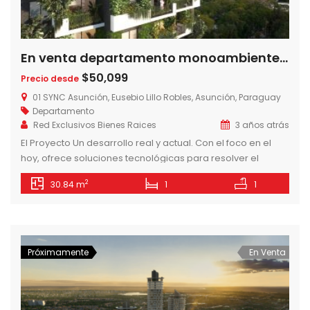
En venta departamento monoambiente en Edificio 01 Sync, Villa Morra, Asuncion – Paraguay
$50,099
Precio desde
01 SYNC Asunción, Eusebio Lillo Robles, Asunción, Paraguay
Departamento
Red Exclusivos Bienes Raices
3 años atrás
El Proyecto Un desarrollo real y actual. Con el foco en el
hoy, ofrece soluciones tecnológicas para resolver el
encuentro entre tu vida familiar, social y laboral.
2
30.84 m
1
1
Sustentable, flexible y moderno Inspirado en la
construcción de un futuro conectado y saludable para sus
residentes. Sus amplios balcones y azoteas verdes
aportan frescura, concientización y una […]
Próximamente
En Venta