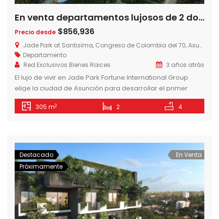
En venta departamentos lujosos de 2 dormitorios en Jade Park sobre Avda. Santisima Trinidad
$856,936
Precio desde
Jade Park at Santisima, Congreso de Colombia del 70, Asunción, Paraguay
Departamento
Red Exclusivos Bienes Raices
3 años atrás
El lujo de vivir en Jade Park Fortune International Group
elige la ciudad de Asunción para desarrollar el primer
Jade en América Latina, en sociedad con Jimenez Gaona y
2
305 m
2
4
Lima, la empresa constructora líder en Paraguay. Un
concepto único para vivir la ciudad disfrutando de la
naturaleza. Un oasis en medio del núcleo urbano, con […]
Destacado
En Venta
Próximamente