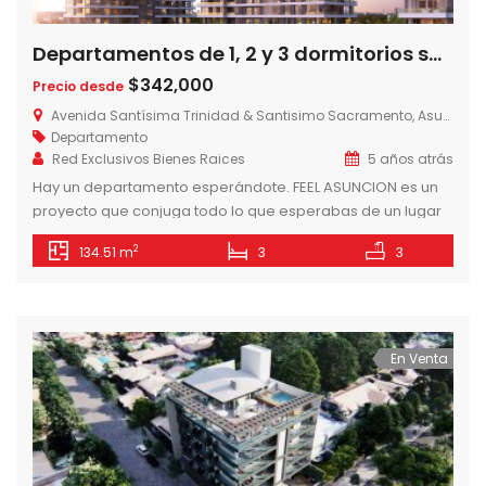
Departamentos de 1, 2 y 3 dormitorios sobre Avda. Trinidad- EDIFICIO FEEL ASUNCIÓN
$342,000
Precio desde
Avenida Santísima Trinidad & Santisimo Sacramento, Asunción, Paraguay
Departamento
Red Exclusivos Bienes Raices
5 años atrás
Hay un departamento esperándote. FEEL ASUNCION es un
proyecto que conjuga todo lo que esperabas de un lugar
para vivir. Excelente ubicación, materiales de calidad,
2
134.51 m
3
3
múltiples espacios verdes y amenities para disfrutar; todo
a un precio a tu alcance. Si estás buscando tu primer
hogar o la familia creció, las propuestas funcionales y
modernas de […]
En Venta