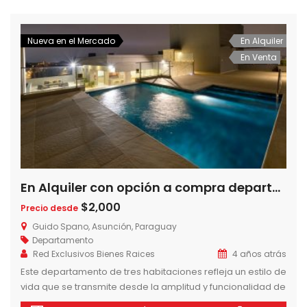
naturaleza. Un oasis en medio del núcleo urbano, con […]
Nueva en el Mercado
En Alquiler
En Venta
En Alquiler con opción a compra departamentos de 3 dormitorios en Torre Guido Spano, Barrio Herrera, Asuncion-Paraguay
$2,000
Precio desde
Guido Spano, Asunción, Paraguay
Departamento
Red Exclusivos Bienes Raices
4 años atrás
Este departamento de tres habitaciones refleja un estilo de
vida que se transmite desde la amplitud y funcionalidad de
sus espacios. La habitación master cuenta con su propio