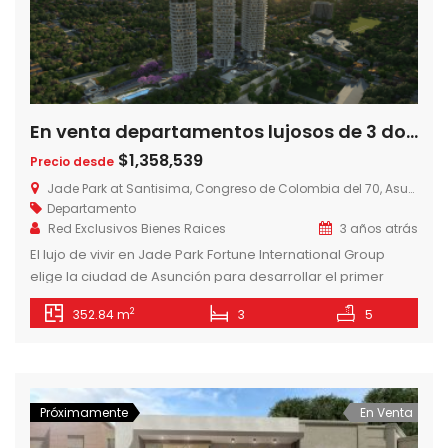
En venta departamentos lujosos de 3 dormitorios en Jade Park sobre Avda. Santisima Trinidad
$1,358,539
Precio desde
Jade Park at Santisima, Congreso de Colombia del 70, Asunción, Paraguay
Departamento
Red Exclusivos Bienes Raices
3 años atrás
El lujo de vivir en Jade Park Fortune International Group
elige la ciudad de Asunción para desarrollar el primer
Jade en América Latina, en sociedad con Jimenez Gaona y
2
352.84 m
3
5
Lima, la empresa constructora líder en Paraguay. Un
concepto único para vivir la ciudad disfrutando de la
naturaleza. Un oasis en medio del núcleo urbano, con […]
Próximamente
En Venta