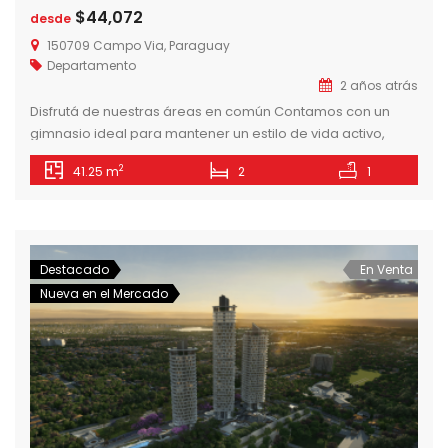
$44,072
desde
150709 Campo Via, Paraguay
Departamento
2 años atrás
Disfrutá de nuestras áreas en común Contamos con un
gimnasio ideal para mantener un estilo de vida activo,
equipado con la última tecnología en equipos de ejercicio.
2
41.25 m
2
1
Además, disponemos de un amplio espacio para
lavandería y todo lo que necesitas para poder relajarte y
socializar. Disfrutá de nuestras áreas en común Contamos
con un gimnasio […]
Destacado
En Venta
Nueva en el Mercado