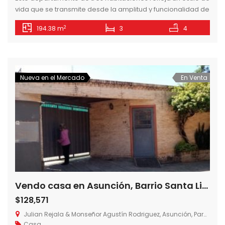
vida que se transmite desde la amplitud y funcionalidad de
sus espacios. La habitación master cuenta con su propio
2
194.38 m
3
4
vestidor, mientras que las junior cuentan con placares
propios y un toilette compartido. Los demás ambientes
que componen la unidad son un living comedor, cocina
amoblada y […]
Nueva en el Mercado
En Venta
Vendo casa en Asunción, Barrio Santa Librada, Asunción-Paraguay
$128,571
Julian Rejala & Monseñor Agustín Rodriguez, Asunción, Paraguay
Casa