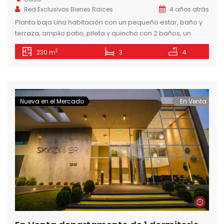
Red Exclusivos Bienes Raices
4 años atrás
Planta baja Una habitación con un pequeño estar, baño y
terraza, amplio patio, pileta y quincho con 2 baños, un
vestidor y depósito. Planta alta Estar, cocina, comedor, dos
2
230 m
3
4
dormitorios y un baño, amplia terraza Precio de Venta:
900.000.000 Gs.
Nueva en el Mercado
En Venta