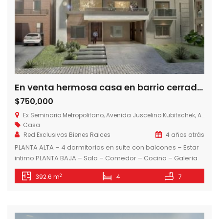
En venta hermosa casa en barrio cerrado, Zona Seminario
$750,000
Ex Seminario Metropolitano, Avenida Juscelino Kubitschek, Asunción, Paraguay
Casa
Red Exclusivos Bienes Raices
4 años atrás
PLANTA ALTA – 4 dormitorios en suite con balcones – Estar
intimo PLANTA BAJA – Sala – Comedor – Cocina – Galeria
con parrilla – Area de servicio – Patio – Piscina
2
392.6 m
4
7