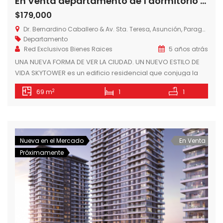
En Venta departamento de 1 dormitorio 69 m2 en Edificio Skytower sobre Avda. Santa Teresa, Asunción -Paraguay
$179,000
Dr. Bernardino Caballero & Av. Sta. Teresa, Asunción, Paraguay
Departamento
Red Exclusivos Bienes Raices
5 años atrás
UNA NUEVA FORMA DE VER LA CIUDAD. UN NUEVO ESTILO DE
VIDA SKYTOWER es un edificio residencial que conjuga la
calidad arquitectónica y constructiva con el minucioso
2
69 m
1
1
cuidado por los detalles. Sus modernos apartamentos de
1, 2 y 3 dormitorios con hermosas vistas, ambientes
luminosos y amplias terrazas, junto a una propuesta
integral de amenities […]
Nueva en el Mercado
En Venta
Próximamente