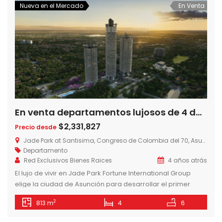
Nueva en el Mercado
En Venta
En venta departamentos lujosos de 4 dormitorios en Jade Park sobre Avda. Santisima Trinidad
$2,331,827
Precio desde
Jade Park at Santisima, Congreso de Colombia del 70, Asunción, Paraguay
Departamento
Red Exclusivos Bienes Raices
4 años atrás
El lujo de vivir en Jade Park Fortune International Group
elige la ciudad de Asunción para desarrollar el primer
Jade en América Latina, en sociedad con Jimenez Gaona y
2
813 m
4
6
Lima, la empresa constructora líder en Paraguay. Un
concepto único para vivir la ciudad disfrutando de la