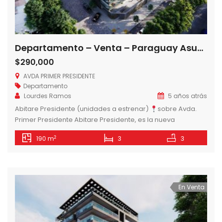
Departamento – Venta – Paraguay Asunción Madame Lynch VENDO EXCLUSIVOS DEPTOS S/ AVDA PRIMER PRESIDENTE
$290,000
AVDA PRIMER PRESIDENTE
Departamento
Lourdes Ramos
5 años atrás
Abitare Presidente (unidades a estrenar)
sobre Avda.
Primer Presidente Abitare Presidente, es la nueva
propuesta de 12 amplias unidades de estilo, distribuidas en
2
190 m
3
3
tres unidades por piso, de 2 y 3 dormitorios, ideal para vivir
y disfrutar. Con hermosos y amplios Amenities:
estacionamientos (subsuelo y planta baja), imponente hall
de entrada, recepción y lobby. En […]
En Venta