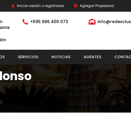
Iniciar sesión o registrarse
Agregar Propiedad
o.
+595 986 400 073
info@redexclus
ante
ión
OS
SERVICIOS
NOTICIAS
AGENTES
CONTA
lonso