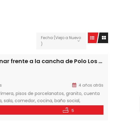
Fecha (Viejo a Nuevo
)
En venta amplia residencia en Surubii a estrenar frente a la cancha de Polo Los Pingos a una cuadra del Camino del golf, Mariano Roque Alonso
s
4 años atrás
imera, pisos de porcelanatos, granito, cuenta
, sala, comedor, cocina, baño social,
ado, amplia galería con parrilla y piscina. La
5
ony 65 […]