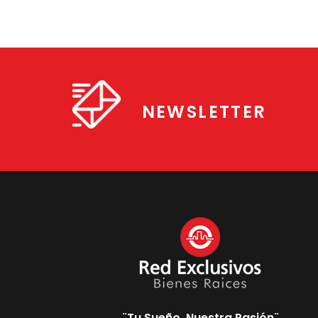
NEWSLETTER
¨Tu Sueño, Nuestra Pasión¨