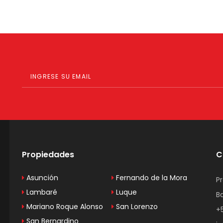
Propiedades
C
Asunción
Fernando de la Mora
P
Lambaré
Luque
B
Mariano Roque Alonso
San Lorenzo
+
San Bernardino