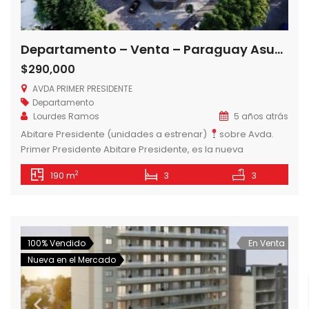
Departamento – Venta – Paraguay Asunción Madame Lynch VENDO EXCLUSIVOS DEPTOS S/ AVDA PRIMER PRESIDENTE
$290,000
AVDA PRIMER PRESIDENTE
Departamento
Lourdes Ramos
5 años atrás
Abitare Presidente (unidades a estrenar)
sobre Avda.
Primer Presidente Abitare Presidente, es la nueva
propuesta de 12 amplias unidades de estilo, distribuidas en
2
190 m
3
3
tres unidades por piso, de 2 y 3 dormitorios, ideal para vivir
y disfrutar. Con hermosos y amplios Amenities:
estacionamientos (subsuelo y planta baja), imponente hall
de entrada, recepción y lobby. En […]
100% Vendido
En Venta
Nueva en el Mercado