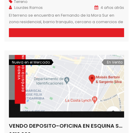
Terreno
Lourdes Ramos
4 años atrás
El terreno se encuentra en Fernando de la Mora Sur en
zona residencial, barrio tranquilo, cercano a comercios de
la zona , a metros de las Avdas. principales 11 de setiembre
y Pitiantuta, próximo a los hipermercados Pueblo, Guarani y
Real y a 15 minutos del Shopping Pinedo y de la ciudad de
Asunción. SUPERFICIE: […]
Nueva en el Mercado
En Venta
VENDO DEPOSITO-OFICINA EN ESQUINA SOBRE MOISES BERTONI, BARRIO HERRERA DE ASUNCIÓN. 388 m2