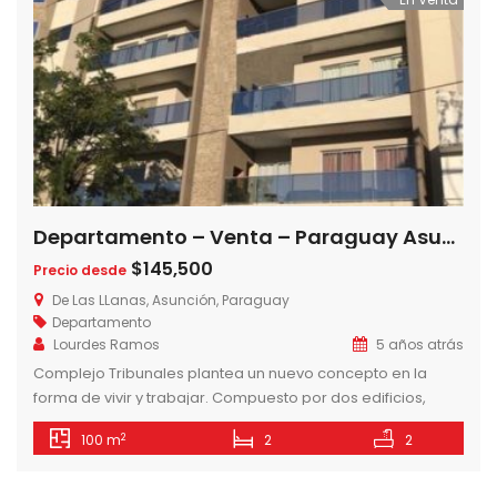
Departamento – Venta – Paraguay Asunción Sajonia Fino Dpto en Complejo Tribunales!! De las llanas y Carlos A. Lopez
$145,500
Precio desde
De Las LLanas, Asunción, Paraguay
Departamento
Lourdes Ramos
5 años atrás
Complejo Tribunales plantea un nuevo concepto en la
forma de vivir y trabajar. Compuesto por dos edificios,
Complejo Tribunales se desarrolla en Torre R y Torre O,
2
100 m
2
2
cada uno de ellos destinados a departamentos de
vivienda y oficinas respectivamente. Ambos cuentan con
amplios halls de accesos con detalles de elegancia y