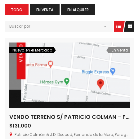
TODO
EN VENTA
EN ALQUILER
Buscar por
Nueva en el Mercado
En Venta
VENDO TERRENO S/ PATRICIO COLMAN – FDO DE LA MORA SUR- UBICACION ESTRATEGICA -594,56 m2
$131,000
Patricio Colmán & J.D. Decoud, Fernando de la Mora, Paraguay