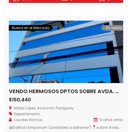
encuentra la terraza, con un amplio salón climatizado con
parrilla, piscina y solárium.Las Características del Edificio
son las sgtes: * Pisos de porcelanato 60 x 60 * Muebles de
cocina […]
Nueva en el Mercado
En Venta
VENDO HERMOSOS DPTOS SOBRE AVDA. MOLAS LOPEZ!!EDIFICIO EMPORIUM Carmelitas, Asunción-Paraguay
$150,440
Molas Lopez, Asunción, Paraguay
Departamento
Lourdes Ramos
5 años atrás
Edificio Emporium (unidades a estrenar)
sobre Avda.