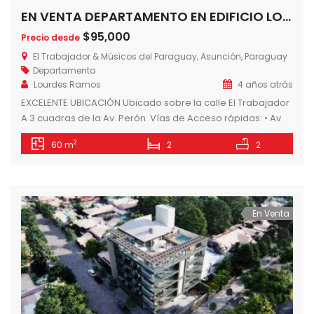
EN VENTA DEPARTAMENTO EN EDIFICIO LOS CAPUCHINOS, ASUNCION- PARAGUAY
$95,000
Precio desde
El Trabajador & Músicos del Paraguay, Asunción, Paraguay
Departamento
Lourdes Ramos
4 años atrás
EXCELENTE UBICACIÓN Ubicado sobre la calle El Trabajador
A 3 cuadras de la Av. Perón. Vías de Acceso rápidas: • Av.
Perón, Av. Gral. Santos, Av. Félix Bogado, Av. Luis M. Argaña,
2
60 m
2
2
Av. Cacique Lambaré, Av. Bruno Guggiari, Rep. Argentina. A
minutos de: • Restaurantes • Supermercados • Hospitales •
Universidad Católica • Yacht y […]
En Venta