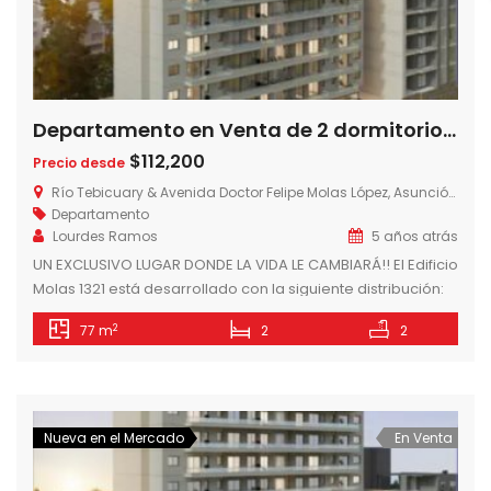
Departamento en Venta de 2 dormitorios en Edificio Molas 1321 – Barrio Mburucuya, Asunción- Paraguay
$112,200
Precio desde
Río Tebicuary & Avenida Doctor Felipe Molas López, Asunción, Paraguay
Departamento
Lourdes Ramos
5 años atrás
UN EXCLUSIVO LUGAR DONDE LA VIDA LE CAMBIARÁ!! El Edificio
Molas 1321 está desarrollado con la siguiente distribución:
En su PLANTA BAJA, un amplio palier de acceso equipado y
2
77 m
2
2
climatizado. Además en un sector posterior estarán
estacionamientos, sanitarios sexados para el servicio, sala
de basura y depósitos. El SEGUNDO y TERCER NIVEL se
destinarán exclusivamente […]
Nueva en el Mercado
En Venta