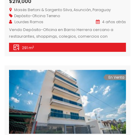
$219,000
Moisés Bertoni & Sargento Silva, Asunción, Paraguay
Depósito-Oficina
Terreno
Lourdes Ramos
4 años atrás
Vendo Depósito-Oficina en Barrio Herrera cercano a
restaurantes, shoppings, colegios, comercios con
excelente ubicación en esquina! Cercano al nuevo eje
2
291 m
corporativo y de fácil acceso a Avdas. principales como
Madame Lynch, Mcal. López y Santa Teresa. Cuenta con
una edificación de 291 m2 con tinglado, depósitos, oficinas
y showroom. Coeficiente de edificabilidad: 3-3.9 Zona de
[…]
En Venta