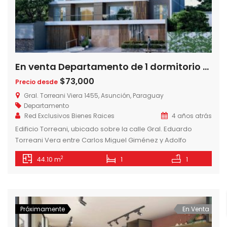
En venta Departamento de 1 dormitorio en Edificio Torreani, Villa Morra
$73,000
Precio desde
Gral. Torreani Viera 1455, Asunción, Paraguay
Departamento
Red Exclusivos Bienes Raices
4 años atrás
Edificio Torreani, ubicado sobre la calle Gral. Eduardo
Torreani Vera entre Carlos Miguel Giménez y Adolfo
Riquelme, a 5 minutos del Shopping Villa Morra y Mcal.
2
44.10 m
1
1
López, con rápido acceso al nuevo eje corporativo de
asunción. Edificio Torreani, cuenta con 8 pisos y 25
departamentos: – 1 Dormitorio desde 73.000 USD. (11
unidades) – 2 […]
Próximamente
En Venta