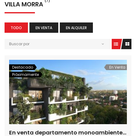
(7)
VILLA MORRA
TODO
EN VENTA
EN ALQUILER
Buscar por
Destacado
En Venta
Próximamente
En venta departamento monoambiente en Edificio 01 Sync, Villa Morra, Asuncion – Paraguay