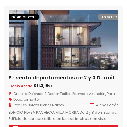
departamentos, 7 por planta. -1 y 2 dormitorios. -Demo
Kitchen. -Gimnasio […]
Próximamente
En Venta
En venta departamentos de 2 y 3 Dormitorios Edificio Plaza Pacheco, – Urban Domus, Villa Morra – Asunción – Paraguay
$114,957
Precio desde
Cruz del Defensor & Doctor Toribio Pacheco, Asunción, Paraguay
Departamento
Red Exclusivos Bienes Raices
4 años atrás
EDIFICIO PLAZA PACHECO, VILLA MORRA De 2 y 3 dormitorios.
Edificio de concepto libre en los perímetros con vistas
desde todas sus caras. Evoca al barrio Soho de los años 70