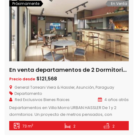
Próximamente
En Venta
En venta departamentos de 2 Dormitorios Edificio 437 Hassler – Urban Domus, Villa Morra – Asunción – Paraguay
$121,568
Precio desde
General Torreani Viera & Hassler, Asunción, Paraguay
Departamento
Red Exclusivos Bienes Raices
4 años atrás
Departamentos en Villa Morra URBAN HASSLER De 1 y 2
dormitorios. Un proyecto de metros pensados, con
espacios que invitan a compartir y disfrutar de una vida
2
73 m
2
2
confortable. El equilibrio entre lo urbano y lo elemental.
Características del edificio -Edificio de 8 pisos. -56