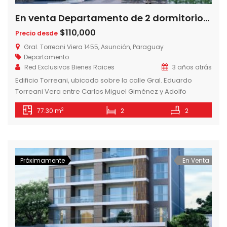
En venta Departamento de 2 dormitorios en Edificio Torreani, Villa Morra
$110,000
Precio desde
Gral. Torreani Viera 1455, Asunción, Paraguay
Departamento
Red Exclusivos Bienes Raices
3 años atrás
Edificio Torreani, ubicado sobre la calle Gral. Eduardo
Torreani Vera entre Carlos Miguel Giménez y Adolfo
Riquelme, a 5 minutos del Shopping Villa Morra y Mcal.
2
77.30 m
2
2
López, con rápido acceso al nuevo eje corporativo de
asunción. Edificio Torreani, cuenta con 8 pisos y 25
departamentos: – 1 Dormitorio desde 68.200 USD. (11
unidades) – 2 […]
Próximamente
En Venta