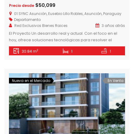
$50,099
Precio desde
01 SYNC Asunción, Eusebio Lillo Robles, Asunción, Paraguay
Departamento
Red Exclusivos Bienes Raices
3 años atrás
El Proyecto Un desarrollo real y actual. Con el foco en el
hoy, ofrece soluciones tecnológicas para resolver el
encuentro entre tu vida familiar, social y laboral.
2
30.84 m
1
1
Sustentable, flexible y moderno Inspirado en la
construcción de un futuro conectado y saludable para sus
residentes. Sus amplios balcones y azoteas verdes
aportan frescura, concientización y una […]
Nueva en el Mercado
En Venta