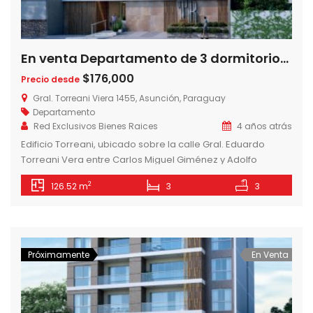
En venta Departamento de 3 dormitorios en Edificio Torreani, Villa Morra
$176,000
Precio desde
Gral. Torreani Viera 1455, Asunción, Paraguay
Departamento
Red Exclusivos Bienes Raices
4 años atrás
Edificio Torreani, ubicado sobre la calle Gral. Eduardo
Torreani Vera entre Carlos Miguel Giménez y Adolfo
Riquelme, a 5 minutos del Shopping Villa Morra y Mcal.
2
126.52 m
3
3
López, con rápido acceso al nuevo eje corporativo de
asunción. Edificio Torreani, cuenta con 8 pisos y 25
departamentos: – 1 Dormitorio desde 60.000 USD. (11
unidades) – 2 […]
Próximamente
En Venta