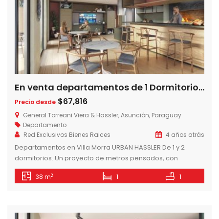
En venta departamentos de 1 Dormitorio 38m2 Edificio 437 Hassler – Urban Domus, Villa Morra – Asunción – Paraguay
$67,816
Precio desde
General Torreani Viera & Hassler, Asunción, Paraguay
Departamento
Red Exclusivos Bienes Raices
4 años atrás
Departamentos en Villa Morra URBAN HASSLER De 1 y 2
dormitorios. Un proyecto de metros pensados, con
espacios que invitan a compartir y disfrutar de una vida
2
38 m
1
1
confortable. El equilibrio entre lo urbano y lo elemental.
Características del edificio -Edificio de 8 pisos. -56
departamentos, 7 por planta. -1 y 2 dormitorios. -Demo
Kitchen. -Gimnasio […]