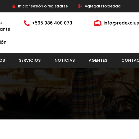
Iniciar sesión o registrarse
Agregar Propiedad
o.
+595 986 400 073
info@redexclus
ante
ión
OS
SERVICIOS
NOTICIAS
AGENTES
CONTA