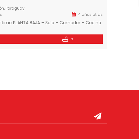
ión, Paraguay
s
4 años atrás
 intimo PLANTA BAJA – Sala – Comedor – Cocina
7