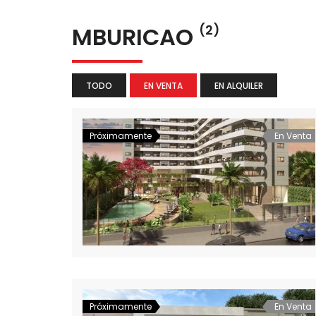
MBURICAO
(2)
TODO
EN VENTA
EN ALQUILER
Próximamente
En Venta
Próximamente
En Venta