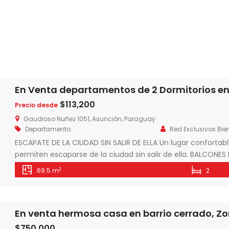
$113,200
Precio desde
Gaudioso Nuñez 1051, Asunción, Paraguay
Departamento
Red Exclusivos Bie
ESCAPATE DE LA CIUDAD SIN SALIR DE ELLA Un lugar conforta
permiten escaparse de la ciudad sin salir de ella. BALCONE
amenidades para disfrutar en familia y jardines para integrar
2
69.5 m
2
insuperable y conectividad […]
En venta hermosa casa en barrio cerrado, Z
$750,000