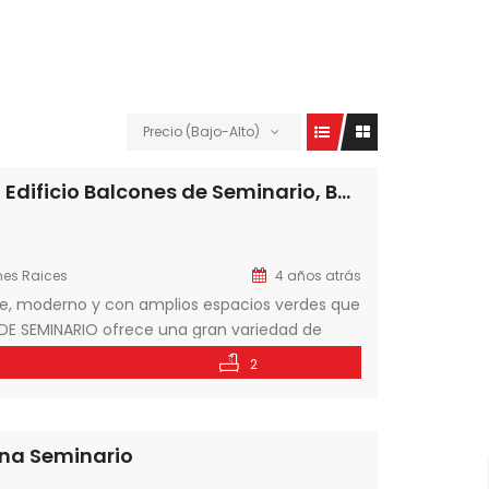
Precio (Bajo-Alto)
En Venta departamentos de 2 Dormitorios en Edificio Balcones de Seminario, Barrio Mburicao, Asunción-Paraguay
nes Raices
4 años atrás
ble, moderno y con amplios espacios verdes que
S DE SEMINARIO ofrece una gran variedad de
 la vida al aire libre. Con una ubicación
2
ona Seminario