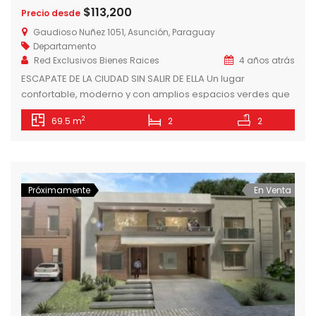
$113,200
Precio desde
Gaudioso Nuñez 1051, Asunción, Paraguay
Departamento
Red Exclusivos Bienes Raices
4 años atrás
ESCAPATE DE LA CIUDAD SIN SALIR DE ELLA Un lugar
confortable, moderno y con amplios espacios verdes que
permiten escaparse de la ciudad sin salir de ella.
2
69.5 m
2
2
BALCONES DE SEMINARIO ofrece una gran variedad de
amenidades para disfrutar en familia y jardines para
integrar la vida al aire libre. Con una ubicación insuperable
y conectividad […]
Próximamente
En Venta