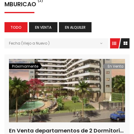
(2)
MBURICAO
TODO
EN VENTA
EN ALQUILER
Fecha (Viejo a Nuevo )
Próximamente
En Venta
En Venta departamentos de 2 Dormitorios en Edificio Balcones de Seminario, Barrio Mburicao, Asunción-Paraguay