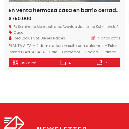
En venta hermosa casa en barrio cerrado, Zona Seminario
$750,000
Ex Seminario Metropolitano, Avenida Juscelino Kubitschek, Asunción, Paraguay
Casa
Red Exclusivos Bienes Raices
4 años atrás
PLANTA ALTA – 4 dormitorios en suite con balcones – Estar
intimo PLANTA BAJA – Sala – Comedor – Cocina – Galeria
con parrilla – Area de servicio – Patio – Piscina
2
392.6 m
4
7