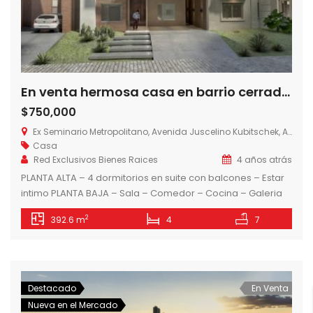
En venta hermosa casa en barrio cerrado, Zona Seminario
$750,000
Ex Seminario Metropolitano, Avenida Juscelino Kubitschek, Asunción, Paraguay
Casa
Red Exclusivos Bienes Raices
4 años atrás
PLANTA ALTA – 4 dormitorios en suite con balcones – Estar
intimo PLANTA BAJA – Sala – Comedor – Cocina – Galeria
con parrilla – Area de servicio – Patio – Piscina
2
392.6 m
4
7
Destacado
En Venta
Nueva en el Mercado