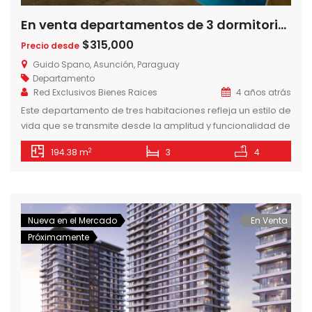
En venta departamentos de 3 dormitorios en Torre Guido Spano, Barrio Herrera, Asuncion-Paraguay
$315,000
Precio desde
Guido Spano, Asunción, Paraguay
Departamento
Red Exclusivos Bienes Raices
4 años atrás
Este departamento de tres habitaciones refleja un estilo de
vida que se transmite desde la amplitud y funcionalidad de
sus espacios. La habitación master cuenta con su propio
2
194.38 m
3
4
vestidor, mientras que las junior cuentan con placares
propios y un toilette compartido. Los demás ambientes
que componen la unidad son un living comedor, cocina
amoblada y […]
Nueva en el Mercado
En Venta
Próximamente