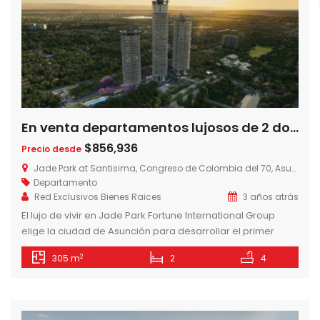
En venta departamentos lujosos de 2 dormitorios en Jade Park sobre Avda. Santisima Trinidad
$856,936
Precio desde
Jade Park at Santisima, Congreso de Colombia del 70, Asunción, Paraguay
Departamento
Red Exclusivos Bienes Raices
3 años atrás
El lujo de vivir en Jade Park Fortune International Group
elige la ciudad de Asunción para desarrollar el primer
Jade en América Latina, en sociedad con Jimenez Gaona y
2
305 m
2
4
Lima, la empresa constructora líder en Paraguay. Un
concepto único para vivir la ciudad disfrutando de la
naturaleza. Un oasis en medio del núcleo urbano, con […]