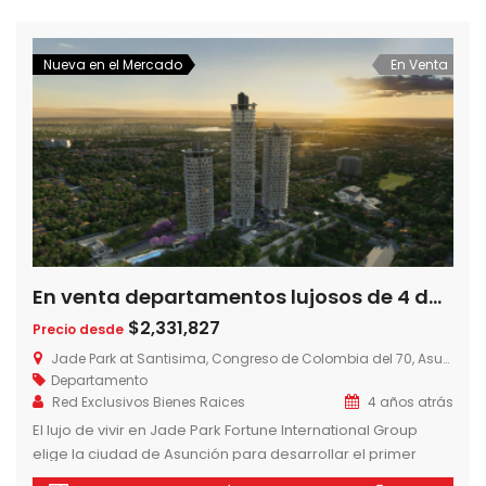
naturaleza. Un oasis en medio del núcleo urbano, con […]
Nueva en el Mercado
En Venta
En venta departamentos lujosos de 4 dormitorios en Jade Park sobre Avda. Santisima Trinidad
$2,331,827
Precio desde
Jade Park at Santisima, Congreso de Colombia del 70, Asunción, Paraguay
Departamento
Red Exclusivos Bienes Raices
4 años atrás
El lujo de vivir en Jade Park Fortune International Group
elige la ciudad de Asunción para desarrollar el primer
Jade en América Latina, en sociedad con Jimenez Gaona y