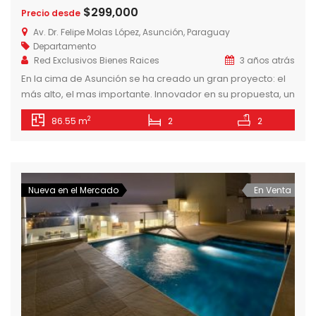
$299,000
Precio desde
Av. Dr. Felipe Molas López, Asunción, Paraguay
Departamento
Red Exclusivos Bienes Raices
3 años atrás
En la cima de Asunción se ha creado un gran proyecto: el
más alto, el mas importante. Innovador en su propuesta, un
gran ícono que se alza majestuoso, en la mejor ubicación
2
86.55 m
2
2
de Asunción. Con espacios amplios y confortables,
delicadamente diseñados y amenities sofisticados para
que disfrutes sin limites. Todo a la altura de una […]
Nueva en el Mercado
En Venta