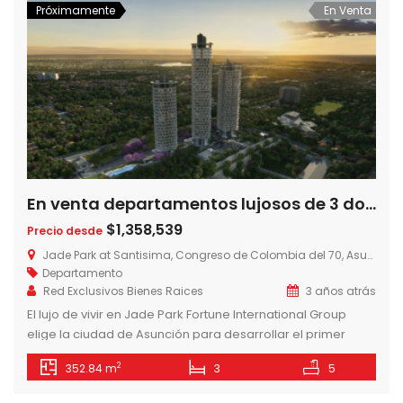
Próximamente
En Venta
En venta departamentos lujosos de 3 dormitorios en Jade Park sobre Avda. Santisima Trinidad
$1,358,539
Precio desde
Jade Park at Santisima, Congreso de Colombia del 70, Asunción, Paraguay
Departamento
Red Exclusivos Bienes Raices
3 años atrás
El lujo de vivir en Jade Park Fortune International Group
elige la ciudad de Asunción para desarrollar el primer
Jade en América Latina, en sociedad con Jimenez Gaona y
2
352.84 m
3
5
Lima, la empresa constructora líder en Paraguay. Un
concepto único para vivir la ciudad disfrutando de la