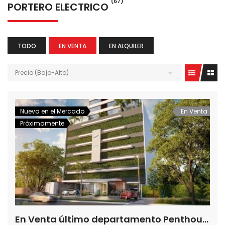
(67)
PORTERO ELECTRICO
TODO
EN VENTA
EN ALQUILER
Precio (Bajo-Alto)
Nueva en el Mercado
En Venta
Próximamente
En Venta último departamento Penthouse de 2 dormitorios en Petra Tower, la torre mas alta del país en el mejor lugar de Asunción.