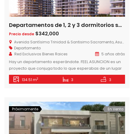
Departamentos de 1, 2 y 3 dormitorios sobre Avda. Trinidad- EDIFICIO FEEL ASUNCIÓN
$342,000
Precio desde
Avenida Santísima Trinidad & Santisimo Sacramento, Asunción, Paraguay
Departamento
Red Exclusivos Bienes Raices
5 años atrás
Hay un departamento esperándote. FEEL ASUNCION es un
proyecto que conjuga todo lo que esperabas de un lugar
para vivir. Excelente ubicación, materiales de calidad,
2
134.51 m
3
3
múltiples espacios verdes y amenities para disfrutar; todo
a un precio a tu alcance. Si estás buscando tu primer
hogar o la familia creció, las propuestas funcionales y
modernas de […]
Próximamente
En Venta