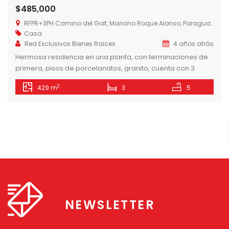
$485,000
RFPR+3PH Camino del Golf, Mariano Roque Alonso, Paraguay
Casa
Red Exclusivos Bienes Raices
4 años atrás
Hermosa residencia en una planta, con terminaciones de
primera, pisos de porcelanatos, granito, cuenta con 3
dormitorios en suite con una máster suite bien amplia, sala,
2
429 m
3
5
comedor, cocina, baño social, dependencia de servicio
con baño y habitación, lavadero cerrado, amplia galería
con parrilla y piscina. La casa se vende con
electrodomésticos nuevos, televisores Sony 65 […]
NEWSLETTER