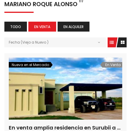
(1)
MARIANO ROQUE ALONSO
TODO
EN VENTA
EN ALQUILER
Fecha (Viejo a Nuevo )
Nueva en el Mercado
En Venta
En venta amplia residencia en Surubii a estrenar frente a la cancha de Polo Los Pingos a una cuadra del Camino del golf, Mariano Roque Alonso