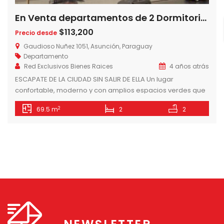
En Venta departamentos de 2 Dormitorios en Edificio Balcones de Seminario, Barrio Mburicao, Asunción-Paraguay
$113,200
Precio desde
Gaudioso Nuñez 1051, Asunción, Paraguay
Departamento
Red Exclusivos Bienes Raices
4 años atrás
ESCAPATE DE LA CIUDAD SIN SALIR DE ELLA Un lugar
confortable, moderno y con amplios espacios verdes que
permiten escaparse de la ciudad sin salir de ella.
2
69.5 m
2
2
BALCONES DE SEMINARIO ofrece una gran variedad de
amenidades para disfrutar en familia y jardines para
integrar la vida al aire libre. Con una ubicación insuperable
y conectividad […]