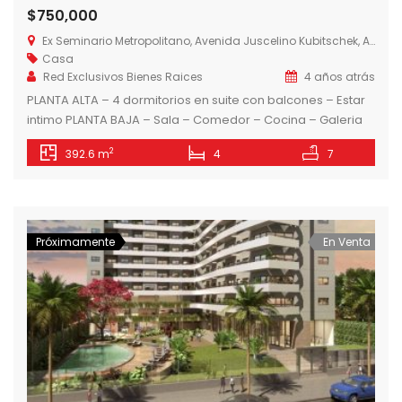
$750,000
Ex Seminario Metropolitano, Avenida Juscelino Kubitschek, Asunción, Paraguay
Casa
Red Exclusivos Bienes Raices
4 años atrás
PLANTA ALTA – 4 dormitorios en suite con balcones – Estar
intimo PLANTA BAJA – Sala – Comedor – Cocina – Galeria
con parrilla – Area de servicio – Patio – Piscina
2
392.6 m
4
7
Próximamente
En Venta