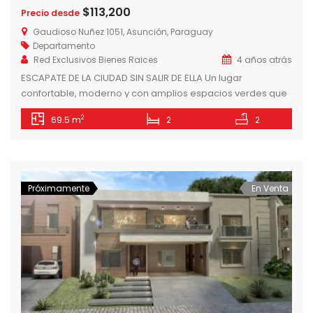
$113,200
Precio desde
Gaudioso Nuñez 1051, Asunción, Paraguay
Departamento
Red Exclusivos Bienes Raices
4 años atrás
ESCAPATE DE LA CIUDAD SIN SALIR DE ELLA Un lugar
confortable, moderno y con amplios espacios verdes que
permiten escaparse de la ciudad sin salir de ella.
2
69.5 m
2
2
BALCONES DE SEMINARIO ofrece una gran variedad de
amenidades para disfrutar en familia y jardines para
integrar la vida al aire libre. Con una ubicación insuperable
y conectividad […]
Próximamente
En Venta