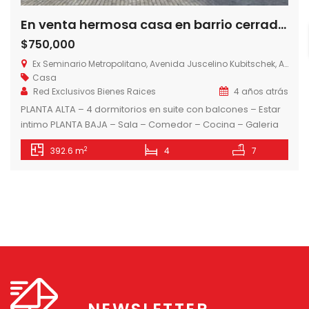
En venta hermosa casa en barrio cerrado, Zona Seminario
$750,000
Ex Seminario Metropolitano, Avenida Juscelino Kubitschek, Asunción, Paraguay
Casa
Red Exclusivos Bienes Raices
4 años atrás
PLANTA ALTA – 4 dormitorios en suite con balcones – Estar
intimo PLANTA BAJA – Sala – Comedor – Cocina – Galeria
con parrilla – Area de servicio – Patio – Piscina
2
392.6 m
4
7