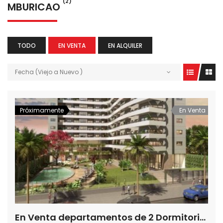
(2)
MBURICAO
TODO
EN VENTA
EN ALQUILER
Fecha (Viejo a Nuevo )
Próximamente
En Venta
En Venta departamentos de 2 Dormitorios en Edificio Balcones de Seminario, Barrio Mburicao, Asunción-Paraguay