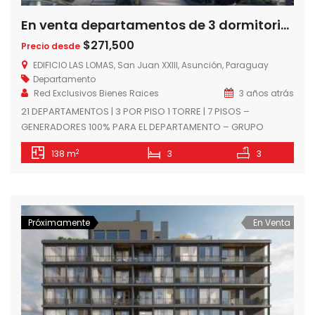
En venta departamentos de 3 dormitorios en Edificio Las Lomas, a 1 cuadra del Shopping del Sol, Asuncion – Paraguay
$271,500
Precio desde
EDIFICIO LAS LOMAS, San Juan XXIII, Asunción, Paraguay
Departamento
Red Exclusivos Bienes Raices
3 años atrás
21 DEPARTAMENTOS | 3 POR PISO 1 TORRE | 7 PISOS –
GENERADORES 100% PARA EL DEPARTAMENTO – GRUPO
ELECTRÓGENO – COCINA AMOBLADA Y EQUIPADA CON
2
138 m
3
3
ANAFE, HORNO Y CAMPANA INCLUYE MICROONDAS EN LA
COCINA – PLACARES EN CADA DORMITORIO – AMBIENTES
CLIMATIZADOS – BALCÓN CON PARRILLA – CIRCUITO
CERRADO – SEGURIDAD 24 HS – […]
Próximamente
En Venta