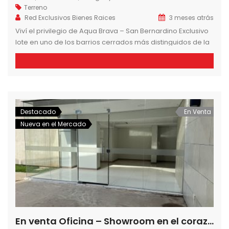
Terreno
Red Exclusivos Bienes Raices
3 meses atrás
Viví el privilegio de Aqua Brava – San Bernardino Exclusivo
lote en uno de los barrios cerrados más distinguidos de la
zona.
695 m²
USD 120.000 Un entorno diseñado para quienes buscan
calidad de vida, seguridad y confort, rodeado de
Destacado
En Venta
naturaleza y arquitectura moderna.
Nueva en el Mercado
Amenities destacados:
Lago artificial cristalino
Playa […]
En venta Oficina – Showroom en el corazon corporativo de Asuncion, Paraguay