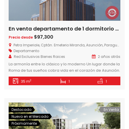
En venta departamento de 1 dormitorio en Edificio Petra Imperiale sobre Avda. Santa Teresa, Zona Shopping la Galeria, Asuncion-Paraguay
$97,300
Precio desde
Petra Imperiale, Cptán. Emeterio Miranda, Asunción, Paraguay
Departamento
Red Exclusivos Bienes Raices
2 años atrás
La armonía entre lo clásico y lo moderno Un lugar donde la
Roma de tus sueños cobra vida en el corazón de Asunción.
Cautivará tus sentidos, ofreciendo un alto nivel de confort,
2
35 m
1
1
espacios de entretenimiento y la seguridad característica
de un resort. Todo a tu alcance para mayor comodidad. 73
niveles 250 m de altura […]
Destacado
En Venta
Nueva en el Mercado
Próximamente