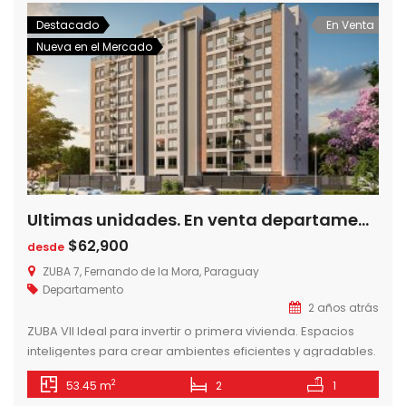
con un gimnasio […]
Destacado
En Venta
Nueva en el Mercado
Ultimas unidades. En venta departamento de 2 Dormitorios en Edificio Zuba VII, Fernando de la Mora Norte-Paraguay
$62,900
desde
ZUBA 7, Fernando de la Mora, Paraguay
Departamento
2 años atrás
ZUBA VII Ideal para invertir o primera vivienda. Espacios
inteligentes para crear ambientes eficientes y agradables.
AMENITIES – Piscina – Solarium – Lavadero – Gym exterior –
2
53.45 m
2
1
Quinchos Climatizados – Parrillas – Baños Sexados – Dos