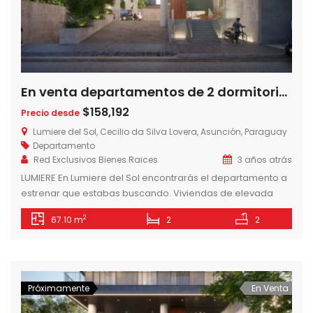
En venta departamentos de 2 dormitorios en Edificio Lumiere del Sol a 1 cuadra del Shopping del Sol, Barrio Las Lomas, Asuncion- Paraguay
$158,192
Precio desde
Lumiere del Sol, Cecilio da Silva Lovera, Asunción, Paraguay
Departamento
Red Exclusivos Bienes Raices
3 años atrás
LUMIERE En Lumiere del Sol encontrarás el departamento a
estrenar que estabas buscando. Viviendas de elevada
calidad y diseño a pasos del Shopping del Sol. Edificio de
2
67.10 m
2
2
44 viviendas de 1, 2 y 3 dormitorios con amplias terrazas y
estacionamiento (según modelo). LUMIERE del Sol se
encuentra ubicado en el centro del eje corporativo de […]
Próximamente
En Venta