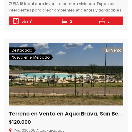
ZUBA 18 Ideal para invertir o primera vivienda. Espacios
inteligentes para crear ambientes eficientes y agradables.
AMENITIES – Piscina – Solarium – Lavadero – Gym exterior –
2
55 m
2
2
Quinchos Climatizados – Parrillas – Baños Sexados – Dos
ascensores – Juegos para niños – Cocheras ZONAS
COMUNES TERRAZAS AL AIRE LIBRE Las terrazas están
ubicadas en formato […]
Destacado
En Venta
Nueva en el Mercado
Terreno en Venta en Aqua Brava, San Bernardino – Paraguay
$120,000
Yvu, 030205 Altos, Paraguay