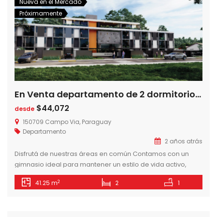
Nueva en el Mercado
Próximamente
En Venta departamento de 2 dormitorios en Insignia Terra, Luque-Paraguay
$44,072
desde
150709 Campo Via, Paraguay
Departamento
2 años atrás
Disfrutá de nuestras áreas en común Contamos con un
gimnasio ideal para mantener un estilo de vida activo,
equipado con la última tecnología en equipos de ejercicio.
2
41.25 m
2
1
Además, disponemos de un amplio espacio para
lavandería y todo lo que necesitas para poder relajarte y
socializar. Disfrutá de nuestras áreas en común Contamos