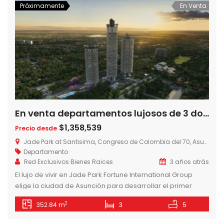
Próximamente
En Venta
En venta departamentos lujosos de 3 dormitorios en Jade Park sobre Avda. Santisima Trinidad
$1,358,539
Precio desde
Jade Park at Santisima, Congreso de Colombia del 70, Asunción, Paraguay
Departamento
Red Exclusivos Bienes Raices
3 años atrás
El lujo de vivir en Jade Park Fortune International Group
elige la ciudad de Asunción para desarrollar el primer
Jade en América Latina, en sociedad con Jimenez Gaona y
2
352.84 m
3
5
Lima, la empresa constructora líder en Paraguay. Un
concepto único para vivir la ciudad disfrutando de la