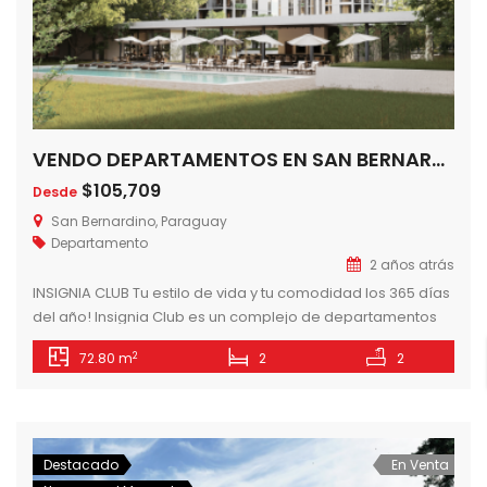
VENDO DEPARTAMENTOS EN SAN BERNARDINO DE 2 Y 3 DORMITORIOS
$105,709
Desde
San Bernardino, Paraguay
Departamento
2 años atrás
INSIGNIA CLUB Tu estilo de vida y tu comodidad los 365 días
del año! Insignia Club es un complejo de departamentos
que ofrece una variedad de espacios recreativos y de
2
72.80 m
2
2
ocio, instalaciones deportivas y de fitness, áreas de
entretenimiento para niños, piscina, seguridad 24h,
ubicación privilegiada a tan solo 5 minutos de los puntos
de […]
Destacado
En Venta