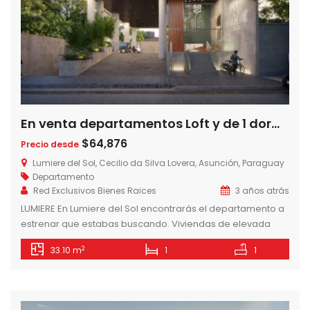
En venta departamentos Loft y de 1 dormitorio en Edificio Lumiere del Sol a 1 cuadra del Shopping del Sol, Barrio Las Lomas, Asuncion- Paraguay
$64,876
Precio desde
Lumiere del Sol, Cecilio da Silva Lovera, Asunción, Paraguay
Departamento
Red Exclusivos Bienes Raices
3 años atrás
LUMIERE En Lumiere del Sol encontrarás el departamento a
estrenar que estabas buscando. Viviendas de elevada
calidad y diseño a pasos del Shopping del Sol. Edificio de
2
33.10 m
1
1
44 viviendas de 1, 2 y 3 dormitorios con amplias terrazas y
estacionamiento (según modelo). LUMIERE del Sol se
encuentra ubicado en el centro del eje corporativo de […]