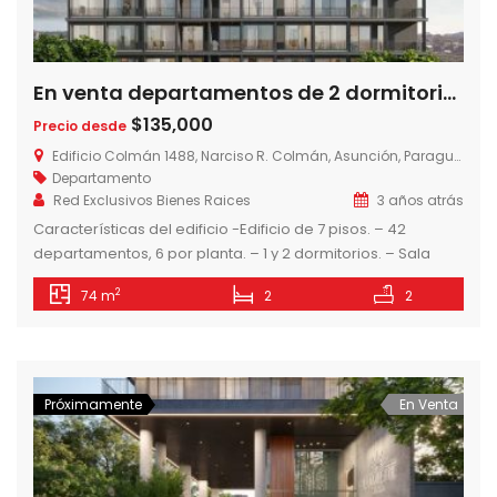
En venta departamentos de 2 dormitorios, Edificio Colman, a dos cuadras del Shopping del Sol, Las Lomas, Asuncion – Paraguay
$135,000
Precio desde
Edificio Colmán 1488, Narciso R. Colmán, Asunción, Paraguay
Departamento
Red Exclusivos Bienes Raices
3 años atrás
Características del edificio -Edificio de 7 pisos. – 42
departamentos, 6 por planta. – 1 y 2 dormitorios. – Sala
Gourmet Climatizada – Seguridad 24hs. – Circuito cerrado.
2
74 m
2
2
– Piscina tipo lounge Todos los departamentos cuentan
con: – Cocinas amobladas con horno, anafe, campana y
muebles de cocina. – Amplios ventanales. – Placares en
dormitorios. […]
Próximamente
En Venta