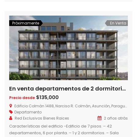
ascensores – Juegos para niños – Cocheras ZONAS
COMUNES TERRAZAS AL AIRE LIBRE Las terrazas están
ubicadas en formato […]
Próximamente
En Venta
En venta departamentos de 2 dormitorios, Edificio Colman, a dos cuadras del Shopping del Sol, Las Lomas, Asuncion – Paraguay
$135,000
Precio desde
Edificio Colmán 1488, Narciso R. Colmán, Asunción, Paraguay
Departamento
Red Exclusivos Bienes Raices
2 años atrás
Características del edificio -Edificio de 7 pisos. – 42
departamentos, 6 por planta. – 1 y 2 dormitorios. – Sala