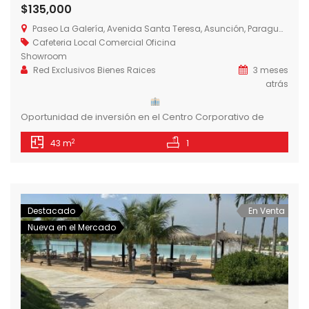
$135,000
Paseo La Galería, Avenida Santa Teresa, Asunción, Paraguay
Cafeteria
Local Comercial
Oficina
Showroom
Red Exclusivos Bienes Raices
3 meses
atrás
Oportunidad de inversión en el Centro Corporativo de
Asunción Inmueble en venta de 43 m², ubicado a pasos de
2
43 m
1
Shopping del Sol y Paseo La Galería, en el principal eje
corporativo de la ciudad. Ideal para: * Showroom * Oficina
corporativa * Cafetería o local comercial
Propiedad actualmente alquilada Rentabilidad
Destacado
En Venta
aproximada del 6% […]
Nueva en el Mercado