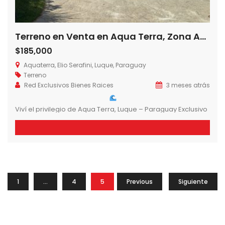
Terreno en Venta en Aqua Terra, Zona Aeropuerto, Luque – Paraguay
$185,000
Aquaterra, Elio Serafini, Luque, Paraguay
Terreno
Red Exclusivos Bienes Raices
3 meses atrás
Viví el privilegio de Aqua Terra, Luque – Paraguay Exclusivo
lote en uno de los barrios cerrados más distinguidos de la
zona.
506 m²
USD 185.000 Un entorno diseñado para quienes buscan
1
…
4
5
Previous
6
Siguiente
calidad de vida, seguridad y confort, rodeado de
naturaleza y arquitectura moderna.
Amenities destacados: