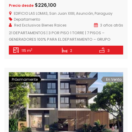
$226,100
Precio desde
EDIFICIO LAS LOMAS, San Juan XXIII, Asunción, Paraguay
Departamento
Red Exclusivos Bienes Raices
3 años atrás
21 DEPARTAMENTOS | 3 POR PISO 1 TORRE | 7 PISOS –
GENERADORES 100% PARA EL DEPARTAMENTO – GRUPO
ELECTRÓGENO – COCINA AMOBLADA Y EQUIPADA CON
2
115 m
2
3
ANAFE, HORNO Y CAMPANA INCLUYE MICROONDAS EN LA
COCINA – PLACARES EN CADA DORMITORIO – AMBIENTES
CLIMATIZADOS – BALCÓN CON PARRILLA – CIRCUITO
CERRADO – SEGURIDAD 24 HS – […]
Próximamente
En Venta