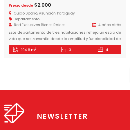
$2,000
Precio desde
Guido Spano, Asunción, Paraguay
Departamento
Red Exclusivos Bienes Raices
4 años atrás
Este departamento de tres habitaciones refleja un estilo de
vida que se transmite desde la amplitud y funcionalidad de
sus espacios. La habitación master cuenta con su propio
2
194.8 m
3
4
vestidor, mientras que las junior cuentan con placares
propios y un toilette compartido. Los demás ambientes
que componen la unidad son un living comedor, cocina
amoblada y […]
NEWSLETTER