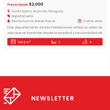
$2,000
Precio desde
Guido Spano, Asunción, Paraguay
Departamento
Red Exclusivos Bienes Raices
4 años atrás
Este departamento de tres habitaciones refleja un estilo de
vida que se transmite desde la amplitud y funcionalidad de
sus espacios. La habitación master cuenta con su propio
2
194.8 m
3
4
vestidor, mientras que las junior cuentan con placares
propios y un toilette compartido. Los demás ambientes
que componen la unidad son un living comedor, cocina
amoblada y […]
NEWSLETTER