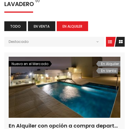
(1)
LAVADERO
TODO
EN VENTA
EN ALQUILER
Destacado
Nueva en el Mercado
En Alquiler
En Venta
En Alquiler con opción a compra departamentos de 3 dormitorios en Torre Guido Spano, Barrio Herrera, Asuncion-Paraguay